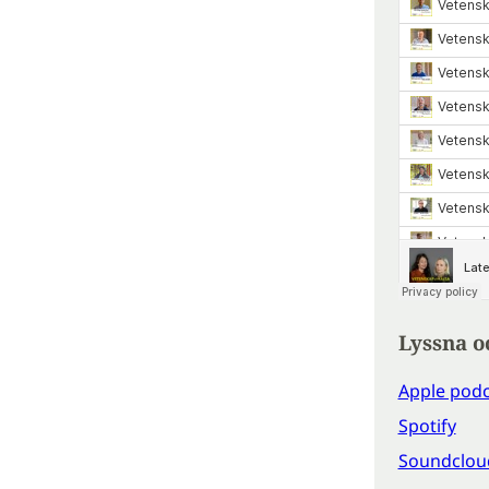
Lyssna o
Apple podc
Spotify
Soundclou