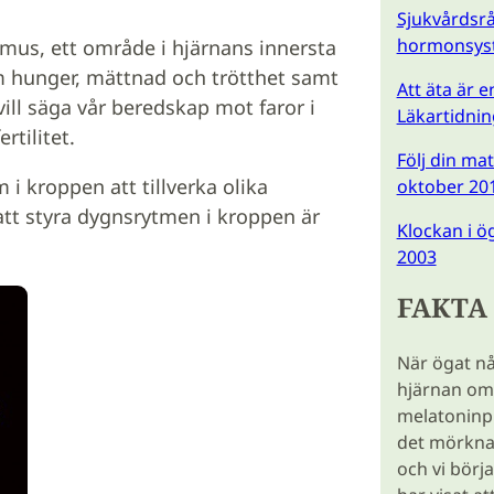
Sjukvårdsr
hormonsyst
mus, ett område i hjärnans innersta
m hunger, mättnad och trötthet samt
Att äta är 
ill säga vår beredskap mot faror i
Läkartidni
rtilitet.
Följ din ma
 i kroppen att tillverka olika
oktober 20
att styra dygnsrytmen i kroppen är
Klockan i ö
2003
FAKTA
När ögat nås
hjärnan om a
melatoninpr
det mörknar
och vi börj