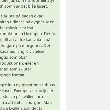
t det ljus som framför allt styr
h sömn är det blåa ljuset.
e är ute på dagen ökar
lten tidigare på dygnet. Med
der minskar också
roduktionen i kroppen. Det är
g till att äldre kan vakna på
r tidigare på morgonen. Det
as med längre vistelser
gtid som ökar
oduktionen, eller en
enad som skjuter
oppen framåt.
ngre kan dygnsrytmen rubbas
 ljuset. Exempelvis kan ljuset
orskärm på kvällen lura
 tro att det är morgon. Man
ött på kvällen, och det tar