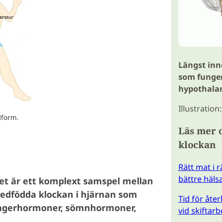
Längst inn
som funger
hypothala
Illustration
Hform.
Läs mer 
klockan
Rätt mat i r
bättre häls
t är ett komplext samspel mellan
medfödda klockan i hjärnan som
Tid för åte
ngerhormoner, sömnhormoner,
vid skiftarb