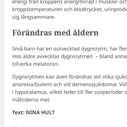
energi från kroppens energiförråd i muskler och
kroppstemperaturen och blodtrycket, urinprod
sig långsammare.
Förändras med åldern
Små barn har en outvecklad dygnsrytm, har fler
Hos äldre avvecklas dygnsrytmen – bland anna
tillverka melatonin.
Dygnsrytmen kan även förändras vid olika sjuk
anorexia/bulemi och vid demenssjukdomar. Vi
i hypotalamus, vilket leder till fler sovperiode
måltiderna mer.
Text: NINA HULT