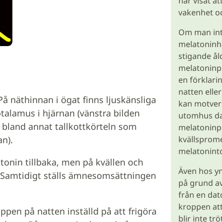
har visat at
vakenhet oc
Om man int
melatoninha
stigande ål
melatoninp
en förklarin
natten elle
På näthinnan i ögat finns ljuskänsliga
kan motverk
otalamus i hjärnan (vänstra bilden
utomhus da
ll bland annat tallkottkörteln som
melatoninpr
kvällsprom
n).
melatonint
atonin tillbaka, men på kvällen och
Även hos y
er. Samtidigt ställs ämnesomsättningen
på grund av
från en dat
kroppen att
roppen på natten inställd på att frigöra
blir inte tr