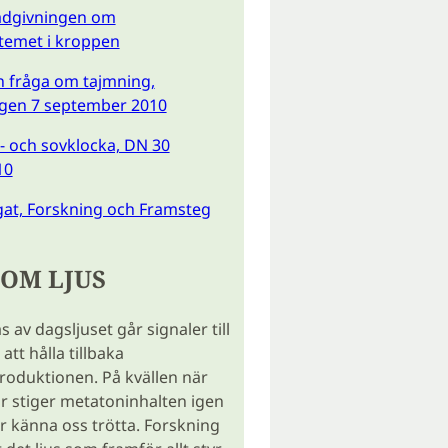
ådgivningen om
emet i kroppen
en fråga om tajmning,
ngen 7 september 2010
t- och sovklocka, DN 30
10
gat, Forskning och Framsteg
 OM LJUS
 av dagsljuset går signaler till
tt hålla tillbaka
oduktionen. På kvällen när
 stiger metatoninhalten igen
ar känna oss trötta. Forskning