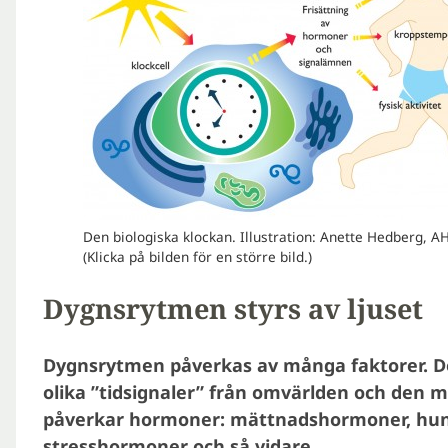
Den biologiska klockan. Illustration: Anette Hedberg, A
(Klicka på bilden för en större bild.)
Dygnsrytmen styrs av ljuset
Dygnsrytmen påverkas av många faktorer. De
olika ”tidsignaler” från omvärlden och den 
påverkar hormoner: mättnadshormoner, hu
stresshormoner och så vidare.