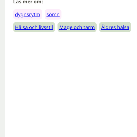
Läs mer om:
dygnsrytm
sömn
Hälsa och livsstil
Mage och tarm
Äldres hälsa