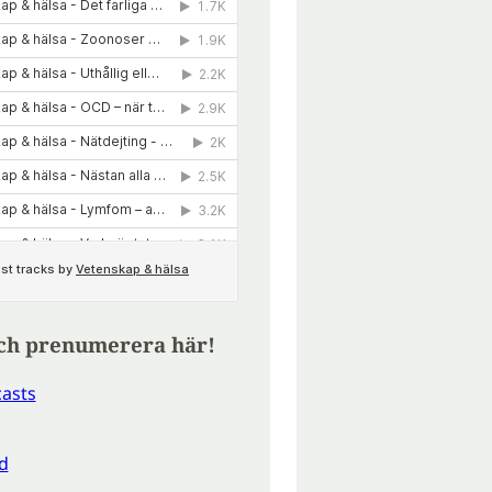
ch prenumerera här!
asts
d