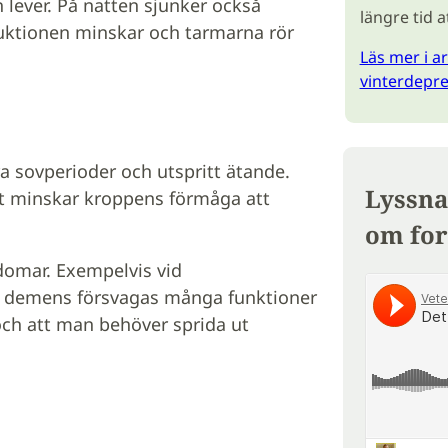
 lever. På natten sjunker också
längre tid 
uktionen minskar och tarmarna rör
Läs mer i ar
vinterdepre
a sovperioder och utspritt ätande.
Lyssna
t minskar kroppens förmåga att
om for
domar. Exempelvis vid
d demens försvagas många funktioner
r och att man behöver sprida ut