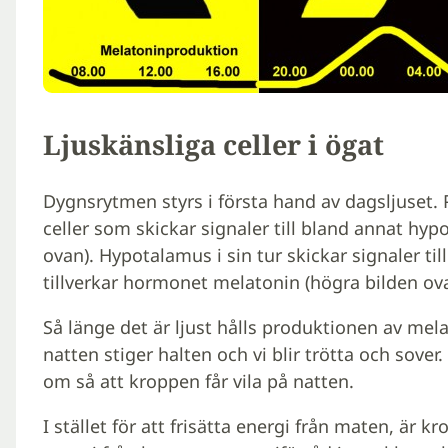
Ljuskänsliga celler i ögat
Dygnsrytmen styrs i första hand av dagsljuset. 
celler som skickar signaler till bland annat hyp
ovan). Hypotalamus i sin tur skickar signaler ti
tillverkar hormonet melatonin (högra bilden ova
Så länge det är ljust hålls produktionen av mel
natten stiger halten och vi blir trötta och sov
om så att kroppen får vila på natten.
I stället för att frisätta energi från maten, är k