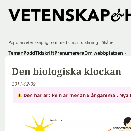
Hoppa
till
innehåll
Populärvetenskapligt om medicinsk forskning i Skåne
Teman
Podd
Tidskrift
Prenumerera
Om webbplatsen
Den biologiska klockan
2011-02-09
Den här artikeln är mer än 5 år gammal. Nya 