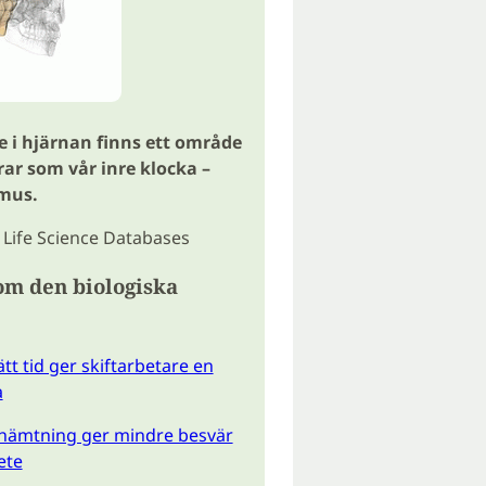
e i hjärnan finns ett område
ar som vår inre klocka –
mus.
: Life Science Databases
om den biologiska
ätt tid ger skiftarbetare en
a
rhämtning ger mindre besvär
ete