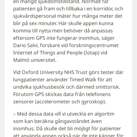
en mängd sjukdomstillstånd. Normalt får
patienten gå fram och tillbaka i en korridor, och
sjukvårdspersonal mäter hur många meter det
blir på sex minuter. Här skulle appen kunna
komma till nytta men behöver då anpassas
eftersom GPS inte fungerar inomhus, säger
Dario Salvi, forskare vid forskningscentrumet
Internet of Things and People (Iotap) vid
Malmö universitet.
Vid Oxford University NHS Trust görs tester där
lungpatienter använder Timed Walk för att
undvika sjukhusbesök och därmed smittorisk.
Förutom GPS skickas data från telefonens
sensorer (accelerometer och gyroskop).
– Med dessa data vill vi utveckla en algoritm
som kan beräkna gångavståndet även
inomhus. Då skulle det bli möjligt för patienter
att använda appen också när de inte känner för