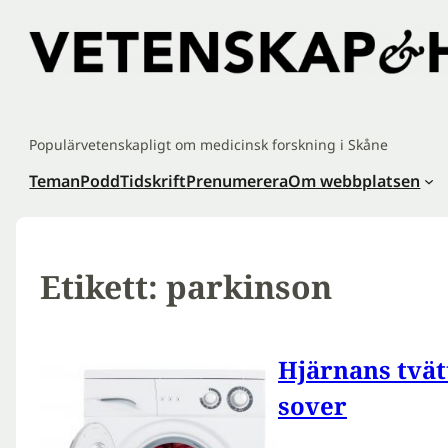
Hoppa
till
innehåll
Populärvetenskapligt om medicinsk forskning i Skåne
Teman
Podd
Tidskrift
Prenumerera
Om webbplatsen
Etikett:
parkinson
Hjärnans tvät
sover