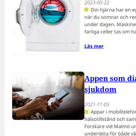
2023-05-22
Din hjärna har en e
när du somnar och ren
under dagen. Maskineri
farliga celler tas om 
Läs mer
Appen som di
sjukdom
2021-11-05
Appar i mobiltelefo
hälsotillstånd och sam
Forskare vid Malmö un
underlätta för både v