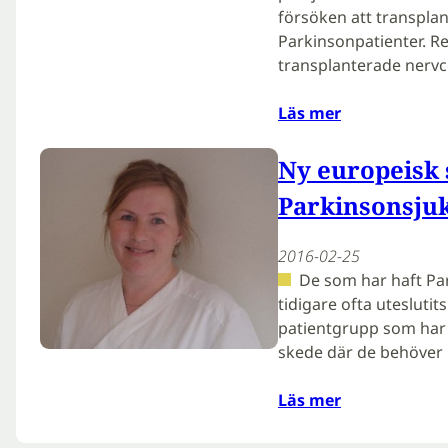
försöken att transplant
Parkinsonpatienter. Re
transplanterade nervc
Läs mer
Ny europeisk 
Parkinsonsju
2016-02-25
De som har haft Pa
tidigare ofta utesluti
patientgrupp som har 
skede där de behöver
Läs mer