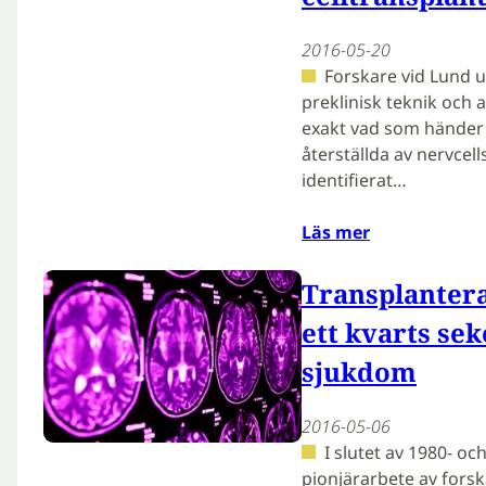
2016-05-20
Forskare vid Lund u
preklinisk teknik och 
exakt vad som händer 
återställda av nervcel
identifierat…
Läs mer
Transplantera
ett kvarts sek
sjukdom
2016-05-06
I slutet av 1980- oc
pionjärarbete av fors