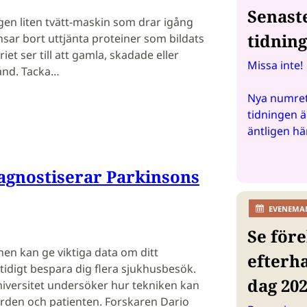
Senast
gen liten tvätt-maskin som drar igång
tidnin
sar bort uttjänta proteiner som bildats
et ser till att gamla, skadade eller
Missa inte!
hand. Tacka…
Nya numret
tidningen ä
äntligen hä
agnostiserar Parkinsons
EVENEMA
Se före
nen kan ge viktiga data om ditt
efterh
tidigt bespara dig flera sjukhusbesök.
dag 20
iversitet undersöker hur tekniken kan
ården och patienten. Forskaren Dario