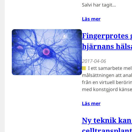
Salvi har tagit…
Läs mer
Fingerprotes g
hjärnans häls
2017-04-06
I ett samarbete mel
målsättningen att ana
från en virtuell berör
med konstgjord känsel.
Läs mer
Ny teknik kan
celltransplan