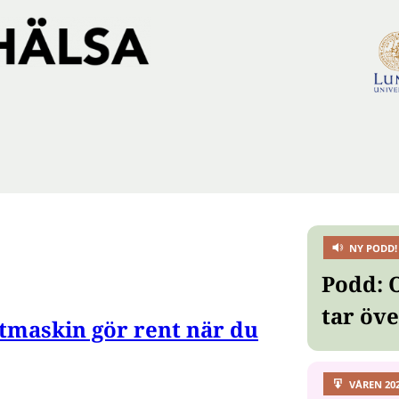
NY PODD!
Podd: 
tar öv
tmaskin gör rent när du
VÅREN 20