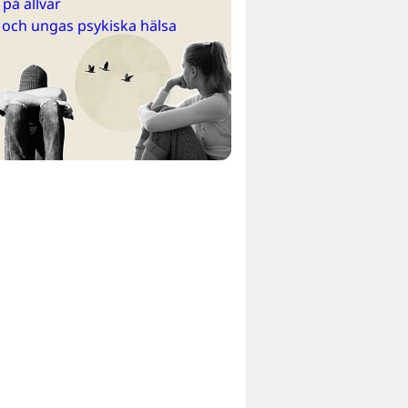
på allvar
 och ungas psykiska hälsa