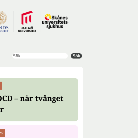
Sök
Sök
OCD – när tvånget
er
26