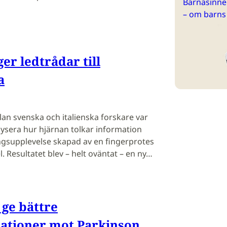
Barnasinne 
– om barns
er ledtrådar till
a
lan svenska och italienska forskare var
lysera hur hjärnan tolkar information
ingsupplevelse skapad av en fingerprotes
 Resultatet blev – helt oväntat – en ny…
 ge bättre
tationer mot Parkinson