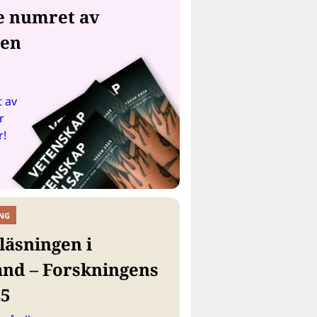
e numret av
gen
 av
r
r!
NG
läsningen i
and – Forskningens
25