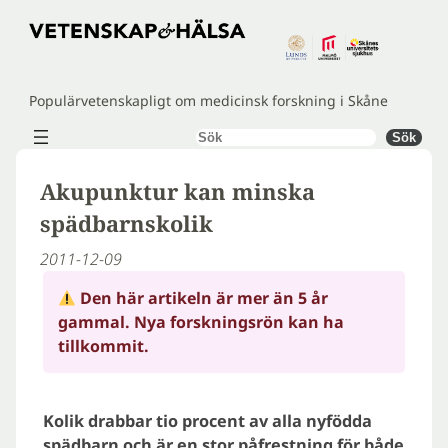
Hoppa
till
innehåll
Populärvetenskapligt om medicinsk forskning i Skåne
Sök
Sök
Akupunktur kan minska
spädbarnskolik
2011-12-09
Den här artikeln är mer än 5 år
gammal. Nya forskningsrön kan ha
tillkommit.
Kolik drabbar tio procent av alla nyfödda
spädbarn och är en stor påfrestning för både