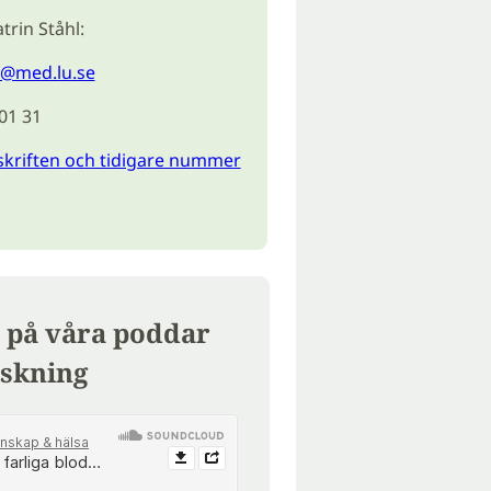
trin Ståhl:
l@med.lu.se
 01 31
skriften och tidigare nummer
 på våra poddar
skning