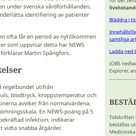
för det sen
en under svenska vårdförhållanden.
livshotande
derlätta identifiering av patienter
Bläddra i t
Innehållsför
ten ofta får en period av nytillkommen
samtliga ar
ienter som uppvisar detta har NEWS
Ladda ned 
förklarar Martin Spångfors.
(OBS nedlad
kelser
Explorer, 
 regelbundet utifrån
uls, blodtryck, kroppstemperatur och
BESTÄ
onerna avviker från normalvärdena,
edömningsskala. En NEWS-poäng på 5
Tidskriften
ekräftad infektion, indikerar
beställas u
t vidta snabba åtgärder.
Medicinska 