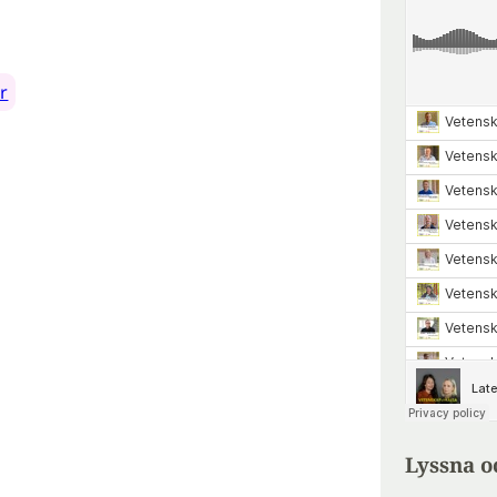
r
Lyssna o