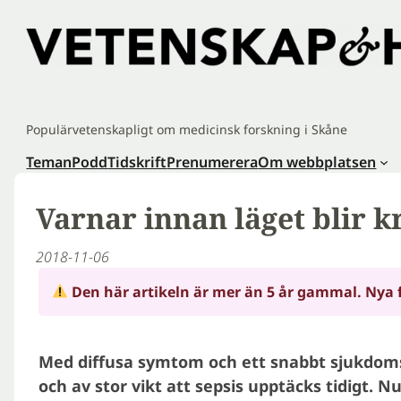
Hoppa
till
innehåll
Populärvetenskapligt om medicinsk forskning i Skåne
Teman
Podd
Tidskrift
Prenumerera
Om webbplatsen
Varnar innan läget blir kr
2018-11-06
Den här artikeln är mer än 5 år gammal. Nya 
Med diffusa symtom och ett snabbt sjukdom
och av stor vikt att sepsis upptäcks tidigt