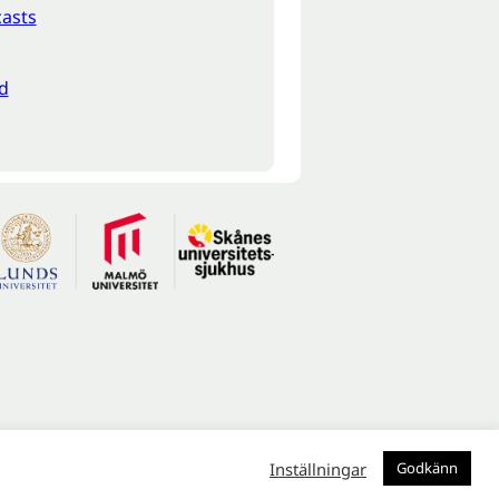
asts
d
Inställningar
Godkänn