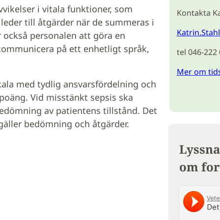
ikelser i vitala funktioner, som
Kontakta Ka
leder till åtgärder när de summeras i
Katrin.Stah
också personalen att göra en
kommunicera på ett enhetligt språk,
tel 046-222
Mer om tid
kala med tydlig ansvarsfördelning och
a poäng. Vid misstänkt sepsis ska
edömning av patientens tillstånd. Det
 gäller bedömning och åtgärder.
Lyssna
om for