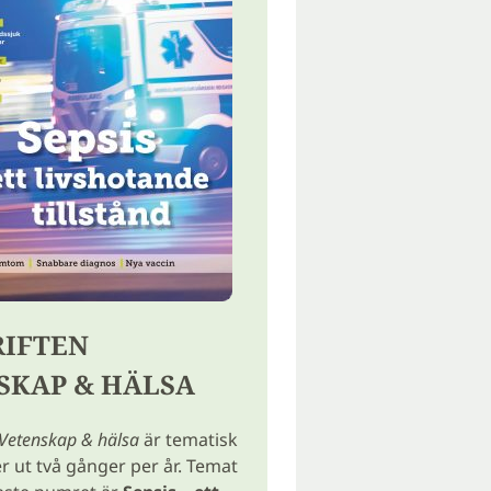
RIFTEN
SKAP & HÄLSA
Vetenskap & hälsa
är tematisk
ut två gånger per år. Temat