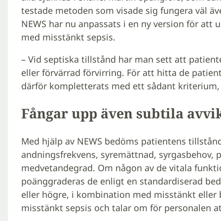
testade metoden som visade sig fungera väl äv
NEWS har nu anpassats i en ny version för att un
med misstänkt sepsis.
– Vid septiska tillstånd har man sett att patien
eller förvärrad förvirring. För att hitta de pat
därför kompletterats med ett sådant kriterium, 
Fångar upp även subtila avvi
Med hjälp av NEWS bedöms patientens tillstånd
andningsfrekvens, syremättnad, syrgasbehov, p
medvetandegrad. Om någon av de vitala funkti
poänggraderas de enligt en standardiserad b
eller högre, i kombination med misstänkt eller b
misstänkt sepsis och talar om för personalen at