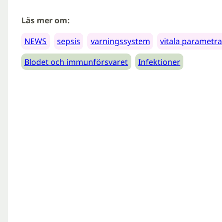
Läs mer om:
NEWS
sepsis
varningssystem
vitala parametra
Blodet och immunförsvaret
Infektioner