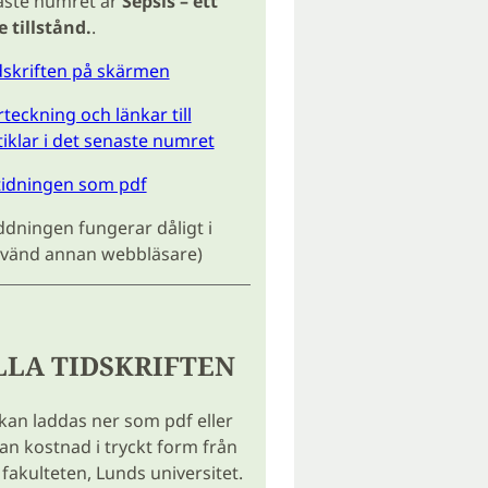
aste numret är
Sepsis – ett
 tillstånd.
.
idskriften på skärmen
teckning och länkar till
tiklar i det senaste numret
tidningen som pdf
dningen fungerar dåligt i
använd annan webbläsare)
LLA TIDSKRIFTEN
 kan laddas ner som pdf eller
tan kostnad i tryckt form från
fakulteten, Lunds universitet.