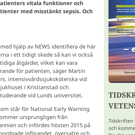
atienters vitala funktioner och
atienter med misstänkt sepsis. Och
 med hjälp av NEWS identifiera de här
rna i ett tidigt skede så kan vi också
 tidiga åtgärder, vilket kan vara
rande för patienten, säger Martin
rs, intensivvårdssjuksköterska vid
jukhuset i Kristianstad och
TIDSK
tuderande vid Lunds universitet.
VETEN
om står för National Early Warning
kommer ursprungligen från
Tidskriften
tannien och infördes hösten 2015 på
och kommer 
mordnade införandet, översatte och