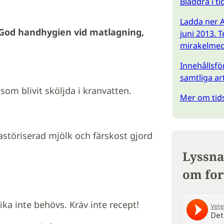
Bläddra i t
Ladda ner A
 God handhygien vid matlagning,
juni 2013. 
mirakelmedi
Innehållsför
samtliga ar
som blivit sköljda i kranvatten.
Mer om tids
störiserad mjölk och färskost gjord
Lyssna
om for
ka inte behövs. Kräv inte recept!