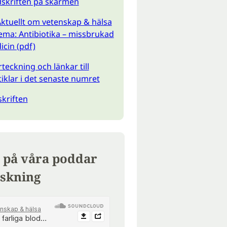
idskriften på skärmen
ktuellt om vetenskap & hälsa
Tema: Antibiotika – missbrukad
cin (pdf)
teckning och länkar till
tiklar i det senaste numret
kriften
 på våra poddar
skning