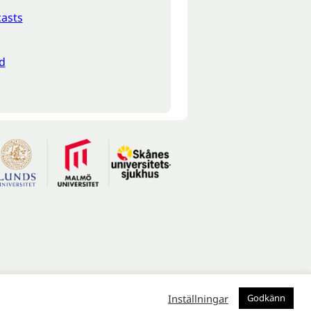
asts
d
Inställningar
Godkänn