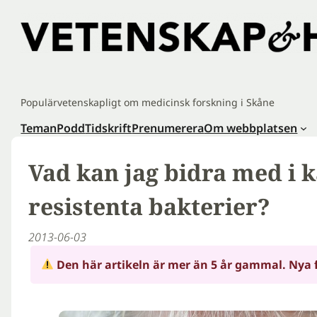
Hoppa
till
innehåll
Populärvetenskapligt om medicinsk forskning i Skåne
Teman
Podd
Tidskrift
Prenumerera
Om webbplatsen
Vad kan jag bidra med i
resistenta bakterier?
2013-06-03
Den här artikeln är mer än 5 år gammal. Nya 