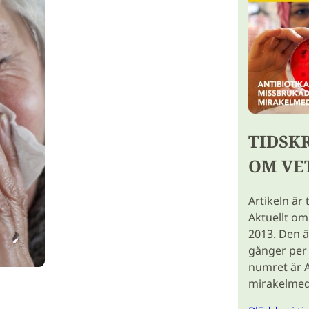
TIDSK
OM VE
Artikeln är 
Aktuellt om
2013. Den ä
gånger per 
numret är A
mirakelmed