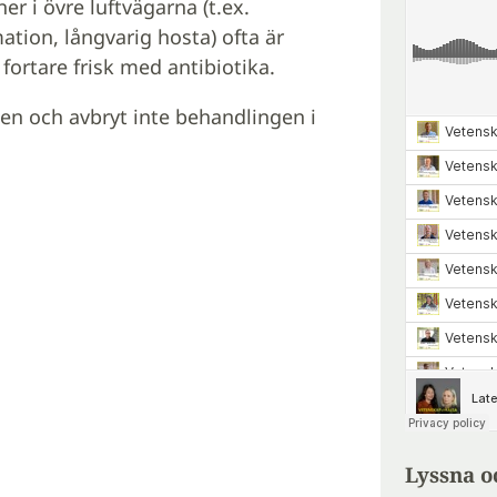
ner i övre luftvägarna (t.ex.
tion, långvarig hosta) ofta är
r fortare frisk med antibiotika.
gen och avbryt inte behandlingen i
Lyssna o