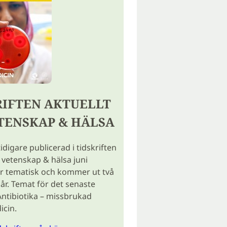
RIFTEN AKTUELLT
TENSKAP & HÄLSA
tidigare publicerad i tidskriften
 vetenskap & hälsa juni
r tematisk och kommer ut två
år. Temat för det senaste
ntibiotika – missbrukad
icin.