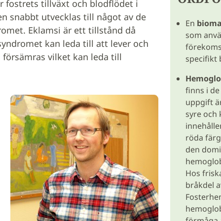
fostrets tillväxt och blodflödet i
n snabbt utvecklas till något av de
En
biom
romet. Eklamsi är ett tillstånd då
som använ
ndromet kan leda till att lever och
förekomst
försämras vilket kan leda till
specifikt 
Hemoglob
finns i d
uppgift ä
syre och 
innehålle
röda färg
den domi
hemoglob
Hos frisk
bråkdel a
Fosterhem
hemoglob
förmåga a