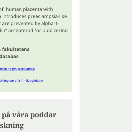
 of human placenta with
 introduces preeclampsia-like
at are prevented by alpha-1-
in” accepterad för publicering
 fakultetens
sdatabas
orskning om preeklampsi
skning om alfa-1-mikroglobulin
 på våra poddar
skning