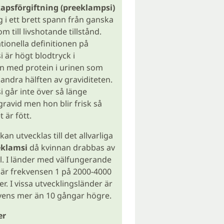
psförgiftning (preeklampsi)
g i ett brett spann från ganska
 till livshotande tillstånd.
tionella definitionen på
 är högt blodtryck i
n med protein i urinen som
 andra hälften av graviditeten.
 går inte över så länge
gravid men hon blir frisk så
 är fött.
an utvecklas till det allvarliga
eklamsi
då kvinnan drabbas av
. I länder med välfungerande
är frekvensen 1 på 2000-4000
r. I vissa utvecklingsländer är
vens mer än 10 gångar högre.
er