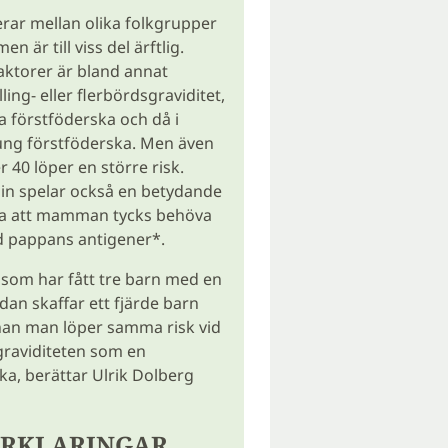
erar mellan olika folkgrupper
n är till viss del ärftlig.
aktorer är bland annat
illing- eller flerbördsgraviditet,
ra förstföderska och då i
ung förstföderska. Men även
 40 löper en större risk.
n spelar också en betydande
vida att mamman tycks behöva
id pappans antigener*.
 som har fått tre barn med en
an skaffar ett fjärde barn
an man löper samma risk vid
graviditeten som en
ka, berättar Ulrik Dolberg
RKLARINGAR