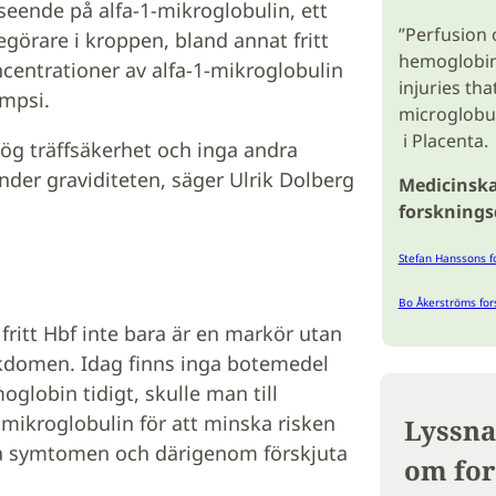
ende på alfa-1-mikroglobulin, ett
”Perfusion
degörare i kroppen, bland annat fritt
hemoglobin
centrationer av alfa-1-mikroglobulin
injuries th
ampsi.
microglobul
i Placenta.
ög träffsäkerhet och inga andra
nder graviditeten, säger Ulrik Dolberg
Medicinska
forskning
Stefan Hanssons f
Bo Åkerströms for
 fritt Hbf inte bara är en markör utan
kdomen. Idag finns inga botemedel
lobin tidigt, skulle man till
ikroglobulin för att minska risken
Lyssna
ra symtomen och därigenom förskjuta
om for