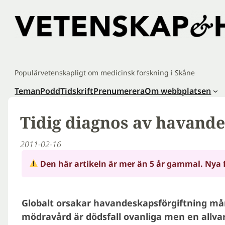
Hoppa
till
innehåll
Populärvetenskapligt om medicinsk forskning i Skåne
Teman
Podd
Tidskrift
Prenumerera
Om webbplatsen
Tidig diagnos av havande
2011-02-16
Den här artikeln är mer än 5 år gammal. Nya 
Globalt orsakar havandeskapsförgiftning mån
mödravård är dödsfall ovanliga men en allva