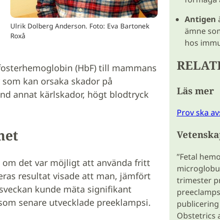
Antigen
Ulrik Dolberg Anderson. Foto: Eva Bartonek
ämne som
Roxå
hos immu
RELAT
tt fosterhemoglobin (HbF) till mammans
r som kan orsaka skador på
Läs mer
d annat kärlskador, högt blodtryck
Prov ska avs
het
Vetenska
”Fetal hemo
 om det var möjligt att använda fritt
microglobul
ras resultat visade att man, jämfört
trimester p
tsveckan kunde mäta signifikant
preeclampsi
 som senare utvecklade preeklampsi.
publicering
Obstetrics 