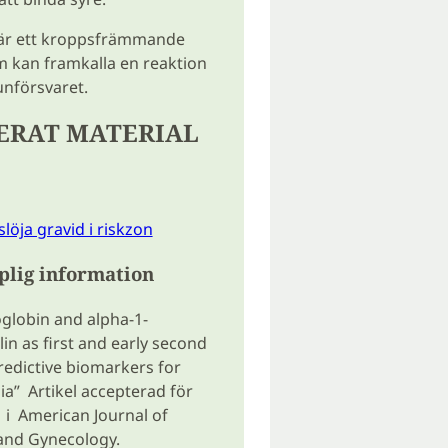
är ett kroppsfrämmande
 kan framkalla en reaktion
nförsvaret.
ERAT MATERIAL
löja gravid i riskzon
plig information
globin and alpha-1-
in as first and early second
redictive biomarkers for
a” Artikel accepterad för
 i American Journal of
and Gynecology.