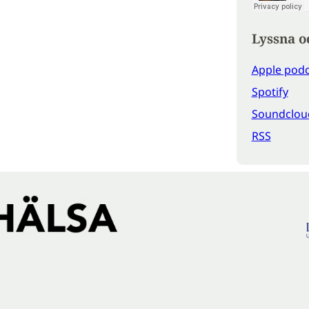
Lyssna o
Apple podc
Spotify
Soundclou
RSS