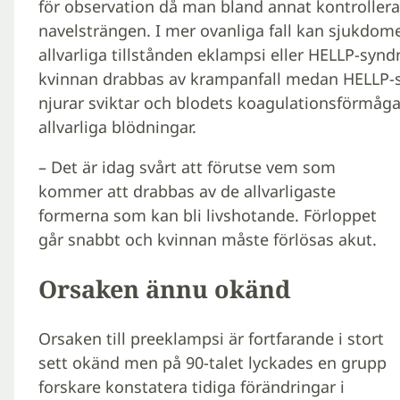
för observation då man bland annat kontrollerar 
navelsträngen. I mer ovanliga fall kan sjukdome
allvarliga tillstånden eklampsi eller HELLP-synd
kvinnan drabbas av krampanfall medan HELLP-sy
njurar sviktar och blodets koagulationsförmåga 
allvarliga blödningar.
– Det är idag svårt att förutse vem som
kommer att drabbas av de allvarligaste
formerna som kan bli livshotande. Förloppet
går snabbt och kvinnan måste förlösas akut.
Orsaken ännu okänd
Orsaken till preeklampsi är fortfarande i stort
sett okänd men på 90-talet lyckades en grupp
forskare konstatera tidiga förändringar i