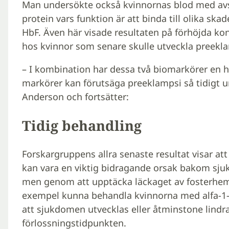
Man undersökte också kvinnornas blod med avse
protein vars funktion är att binda till olika ska
HbF. Även här visade resultaten på förhöjda kon
hos kvinnor som senare skulle utveckla preekl
– I kombination har dessa två biomarkörer en h
markörer kan förutsäga preeklampsi så tidigt u
Anderson och fortsätter:
Tidig behandling
Forskargruppens allra senaste resultat visar att
kan vara en viktig bidragande orsak bakom sju
men genom att upptäcka läckaget av fosterhemog
exempel kunna behandla kvinnorna med alfa-1-m
att sjukdomen utvecklas eller åtminstone lind
förlossningstidpunkten.