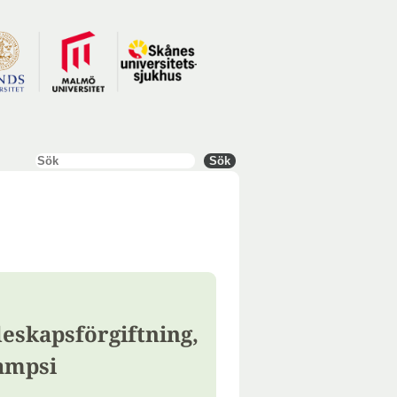
Sök
Sök
eskapsförgiftning,
ampsi