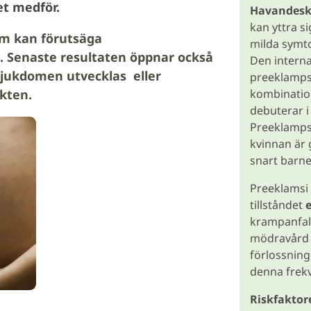
det medför.
Havandeska
kan yttra si
om kan förutsäga
milda symtom
n. Senaste resultaten öppnar också
Den interna
sjukdomen utvecklas eller
preeklampsi
kombinatio
kten.
debuterar i
Preeklampsi
kvinnan är 
snart barnet
Preeklamsi k
tillståndet
krampanfall
mödravård 
förlossninge
denna frek
Riskfaktor