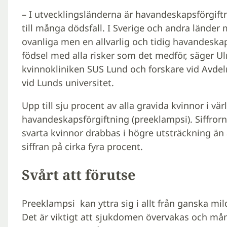
– I utvecklingsländerna är havandeskapsförgift
till många dödsfall. I Sverige och andra länder
ovanliga men en allvarlig och tidig havandeskaps
födsel med alla risker som det medför, säger Ul
kvinnokliniken SUS Lund och forskare vid Avdel
vid Lunds universitet.
Upp till sju procent av alla gravida kvinnor i vä
havandeskapsförgiftning (preeklampsi). Siffrorna
svarta kvinnor drabbas i högre utsträckning än 
siffran på cirka fyra procent.
Svårt att förutse
Preeklampsi kan yttra sig i allt från ganska mi
Det är viktigt att sjukdomen övervakas och må