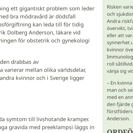
Risken vari
ning ett gigantiskt problem som leder
och sjukdome
 med bra mödravård är dödsfall
Andra riskf
förgiftning kan leda till för tidig
övervikt, tv
rik Dolberg Anderson, läkare vid
eller att va
ningen för obstetrik och gynekologi
synnerhet 
kvinnor över
Immunologi
rlden drabbas av
roll såtill
 varierar mellan olika världsdelar,
vänja sig v
andra kvinnor och i Sverige ligger
– En kvinna
man och sed
med en ann
den fjärde 
förstföders
Anderson.
lda symtom till livshotande kramper.
nga gravida med preeklampsi läggs in
ORDFÖ