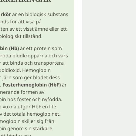
arkör
är en biologisk substans
ds för att visa på
en av ett visst ämne eller ett
biologiskt tillstånd.
in (Hb)
är ett protein som
e röda blodkropparna och vars
r att binda och transportera
koldioxid. Hemoglobin
r järn som ger blodet dess
.
Fosterhemoglobin (HbF)
är
nerande formen av
in hos foster och nyfödda.
a vuxna utgör HbF en lite
v det totala hemoglobinet.
oglobin skiljer sig från
in genom sin starkare
tt binda syre.