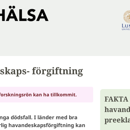
skaps- förgiftning
forskningsrön kan ha tillkommit.
FAKTA
havand
ga dödsfall. I länder med bra
preekl
rlig havandeskapsförgiftning kan