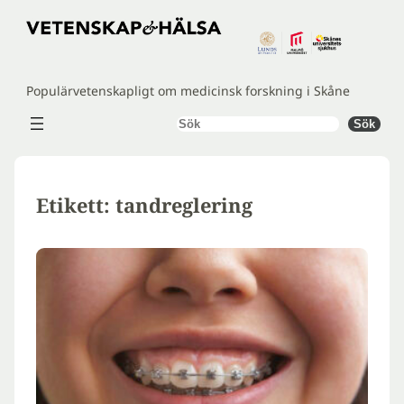
Hoppa
till
innehåll
Populärvetenskapligt om medicinsk forskning i Skåne
Sök
Sök
Etikett:
tandreglering