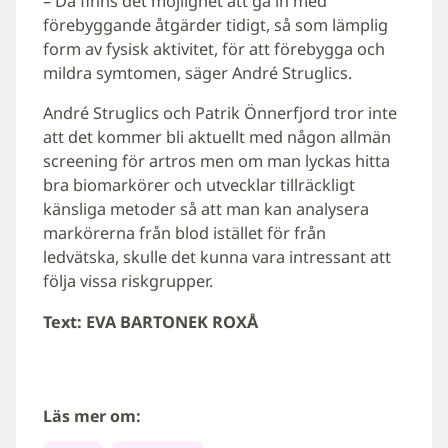
– Då finns det möjlighet att gå in med
förebyggande åtgärder tidigt, så som lämplig
form av fysisk aktivitet, för att förebygga och
mildra symtomen, säger André Struglics.
André Struglics och Patrik Önnerfjord tror inte
att det kommer bli aktuellt med någon allmän
screening för artros men om man lyckas hitta
bra biomarkörer och utvecklar tillräckligt
känsliga metoder så att man kan analysera
markörerna från blod istället för från
ledvätska, skulle det kunna vara intressant att
följa vissa riskgrupper.
Text: EVA BARTONEK ROXÅ
Läs mer om: