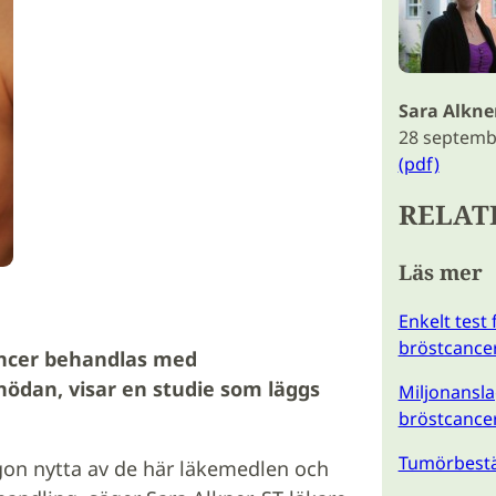
Sara Alkne
28 septemb
(pdf)
RELAT
Läs mer
Enkelt test 
bröstcance
ancer behandlas med
nödan, visar en studie som läggs
Miljonansla
bröstcance
Tumörbestä
ågon nytta av de här läkemedlen och