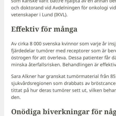
som kanske varit bättre hjälpta av en annan beh
och doktorand vid Avdelningen för onkologi vid 
vetenskaper i Lund (IKVL).
Effektiv för många
Av cirka 8 000 svenska kvinnor som varje år insj
fjärdedelar tumörer med receptorer som är be
östrogen för att överleva. Dessa patienter får d
minska återfallsrisken. Behandlingen är effektiv
Sara Alkner har granskat tumörmaterial från 85
sjukvårdsregionen som drabbats av bröstcance
tittat på hur deras tumörer sett ut, vilken beha
den.
Onödiga biverkningar för nå