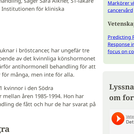
andling, säger Sara Alkner, ST-läkare
Markörer vi
Institutionen för kliniska
cancervård
Vetenska
Predicting
Response in
uknar i bröstcancer, har ungefär tre
focus on co
roende av det kvinnliga könshormonet
ärför antihormonell behandling för att
 för många, men inte för alla.
Lyssna
1 kvinnor i den Södra
r mellan åren 1985-1994. Hon har
om for
ndling de fått och hur de har svarat på
gra