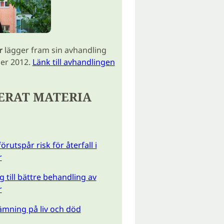
r
lägger fram sin avhandling
er 2012.
Länk till avhandlingen
ERAT MATERIA
förutspår risk för återfall i
r
g till bättre behandling av
r
mning på liv och död