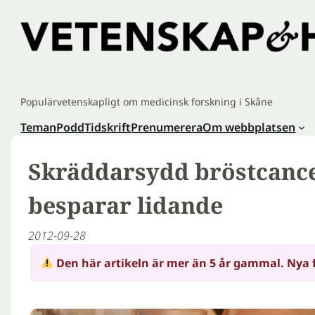
Hoppa
till
innehåll
Populärvetenskapligt om medicinsk forskning i Skåne
Teman
Podd
Tidskrift
Prenumerera
Om webbplatsen
Skräddarsydd bröstcanc
besparar lidande
2012-09-28
Den här artikeln är mer än 5 år gammal. Nya 