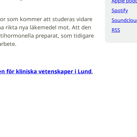
Apple podc
Spotify
ktor som kommer att studeras vidare
Soundclou
a rikta nya läkemedel mot. Att den
RSS
antihormonella preparat, som tidigare
arbete.
en för kliniska vetenskaper i Lund
,