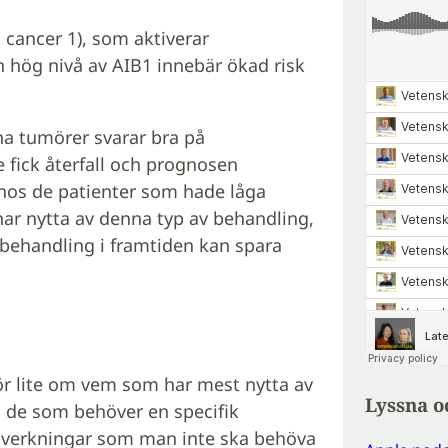
t cancer 1), som aktiverar
 hög nivå av AIB1 innebär ökad risk
ina tumörer svarar bra på
fick återfall och prognosen
 hos de patienter som hade låga
har nytta av denna typ av behandling,
 behandling i framtiden kan spara
ör lite om vem som har mest nytta av
Lyssna o
ra de som behöver en specifik
biverkningar som man inte ska behöva