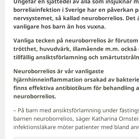
Ungefär en sjättedel av alla som insjuknar 
borreliainfektion i Sverige har en påverkan p
nervsystemet, så kallad neuroborrelios.
Det 
vanligare hos barn än hos vuxna.
Vanliga tecken på neuroborrelios är förutom
trötthet, huvudvärk, illamående m.m. också
tillfällig ansiktsförlamning och smärtutstråln
Neuroborrelios är vår vanligaste
hjärnhinneinflammation orsakad av bakterie
finns effektiva antibiotikum för behandling 
neuroborrelios.
– På barn med ansiktsförlamning under fästing
barnen neuroborrelios, säger Katharina Ornstei
infektionsläkare möter patienter med bland ann