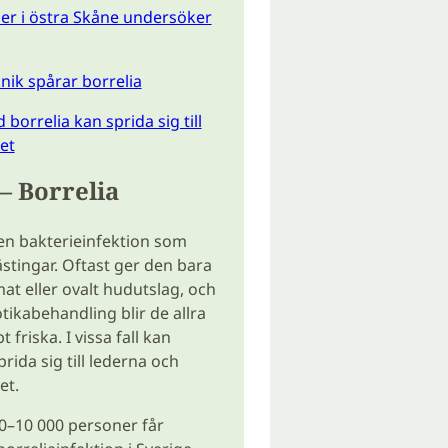
er i östra Skåne undersöker
ik spårar borrelia
borrelia kan sprida sig till
et
– Borrelia
 en bakterieinfektion som
ästingar. Oftast ger den bara
mat eller ovalt hudutslag, och
tikabehandling blir de allra
t friska. I vissa fall kan
rida sig till lederna och
et.
0–10 000 personer får