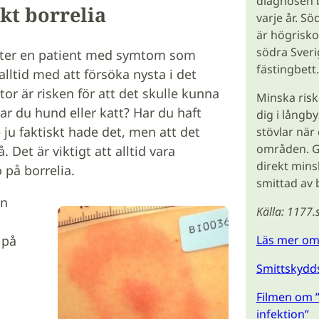
diagnosen b
nkt borrelia
varje år. S
är högrisko
södra Sverig
möter en patient med symtom som
fästingbett.
alltid med att försöka nysta i det
or är risken för att det skulle kunna
Minska risk
ar du hund eller katt? Har du haft
dig i långb
ju faktiskt hade det, men att det
stövlar när 
områden. Ge
 Det är viktigt att alltid vara
direkt mins
på borrelia.
smittad av b
en
Källa: 1177.
 på
Läs mer om 
Smittskydds
Filmen om ”
infektion”