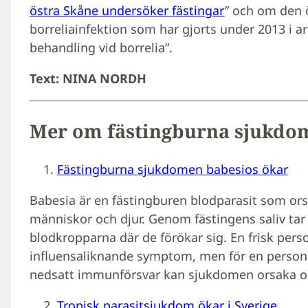
östra Skåne undersöker fästingar
” och om den ö
borreliainfektion som har gjorts under 2013 i a
behandling vid borrelia”.
Text: NINA NORDH
Mer om fästingburna sjukdom
Fästingburna sjukdomen babesios ökar
Babesia är en fästingburen blodparasit som o
människor och djur. Genom fästingens saliv tar 
blodkropparna där de förökar sig. En frisk pers
influensaliknande symptom, men för en person 
nedsatt immunförsvar kan sjukdomen orsaka or
Tropisk parasitsjukdom ökar i Sverige