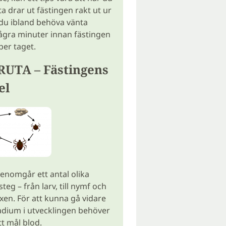
a drar ut fästingen rakt ut ur
du ibland behöva vänta
gra minuter innan fästingen
pper taget.
UTA – Fästingens
el
enomgår ett antal olika
teg – från larv, till nymf och
uxen. För att kunna gå vidare
stadium i utvecklingen behöver
tt mål blod.