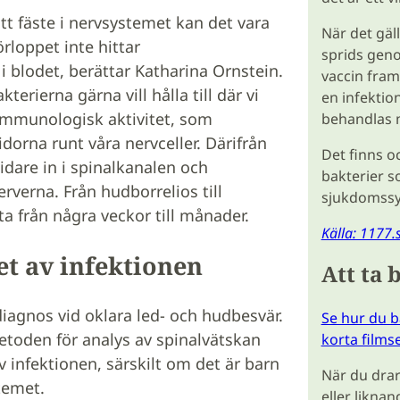
tt fäste i nervsystemet kan det vara
När det gäl
örloppet inte hittar
sprids geno
i blodet, berättar Katharina Ornstein.
vaccin fram
kterierna gärna vill hålla till där vi
en infektio
immunologisk aktivitet, som
behandlas m
dorna runt våra nervceller. Därifrån
Det finns o
idare in i spinalkanalen och
bakterier s
rverna. Från hudborrelios till
sjukdomssy
a från några veckor till månader.
Källa: 1177.
et av infektionen
Att ta 
 diagnos vid oklara led- och hudbesvär.
Se hur du b
oden för analys av spinalvätskan
korta films
v infektionen, särskilt om det är barn
När du drar
temet.
eller liknan