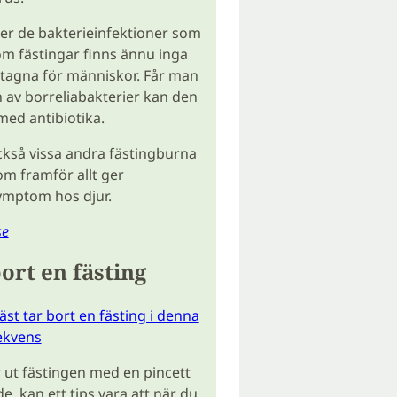
ler de bakterieinfektioner som
m fästingar finns ännu inga
tagna för människor. Får man
n av borreliabakterier kan den
ed antibiotika.
ckså vissa andra fästingburna
om framför allt ger
mptom hos djur.
se
bort en fästing
äst tar bort en fästing i denna
ekvens
 ut fästingen med en pincett
de, kan ett tips vara att när du