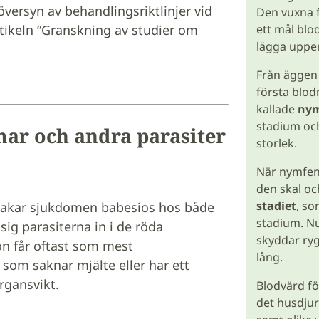
versyn av behandlingsriktlinjer vid
Den vuxna 
rtikeln ”Granskning av studier om
ett mål blo
lägga upp
Från äggen
första blodm
kallade
nym
stadium och
ar och andra parasiter
storlek.
När nymfen 
den skal oc
stadiet
, so
rsakar sjukdomen babesios hos både
stadium. Nu
sig parasiterna in i de röda
skyddar ryg
on får oftast som mest
lång.
som saknar mjälte eller har ett
gansvikt.
Blodvärd för
det husdjur