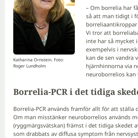
– Om borrelia har få
så att man tidigt i f
borreliaantikroppar 
Vi tror att borreliaba
inte har så mycket 
exempelvis i nervski
kan de sen vandra v
Katharina Ornstein. Foto:
hjärnhinnorna via ne
Roger Lundholm
neuroborrelios kan t
Borrelia-PCR i det tidiga sked
Borrelia-PCR används framför allt för att ställa
Om man misstänker neuroborrelios används met
(ryggmärgsvätskan) främst i det tidiga skedet a
som drabbats av diffusa symptom från nervsys