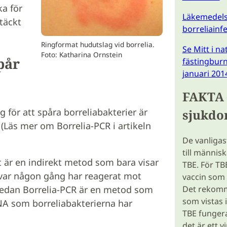
ka för
Läkemedels
täckt
borreliainf
Ringformat hudutslag vid borrelia.
Se Mitt i n
Foto: Katharina Ornstein
pår
fästingburn
januari 201
FAKTA 
för att spåra borreliabakterier är
sjukd
 (Läs mer om Borrelia-PCR i artikeln
De vanligas
till människ
t är en indirekt metod som bara visar
TBE. För TBE
ar någon gång har reagerat mot
vaccin som 
Det rekomme
medan Borrelia-PCR är en metod som
som vistas 
NA som borreliabakterierna har
TBE fungera
det är ett vi