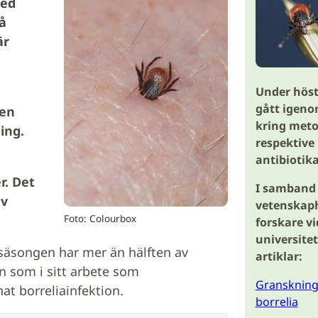
med
å
är
Under höst
gått igeno
 en
kring meto
ing.
respektive
antibiotik
r. Det
I samband 
av
vetenskaph
Foto: Colourbox
forskare v
universite
säsongen har mer än hälften av
artiklar:
n som i sitt arbete som
Granskning 
at borreliainfektion.
borrelia