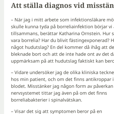
Att ställa diagnos vid misstä
– När jag i mitt arbete som infektionsläkare 
skulle kunna tyda på borreliainfektion börjar vi 
tillsammans, berättar Katharina Ornstein. Hur st
vara borrelia? Har du blivit fästingexponerad? H
något hudutslag? En del kommer då ihåg att de 
bleknade bort och att de inte hade ont av det då.
uppmärksam på att hudutslag faktiskt kan bero 
– Vidare undersöker jag de olika kliniska teckn
hos min patient, och om det finns antikroppar i
blodet. Misstänker jag någon form av påverkan
nervsystemet tittar jag även på om det finns
borreliabakterier i spinalvätskan.
– Visar det sig att symptomen beror på en