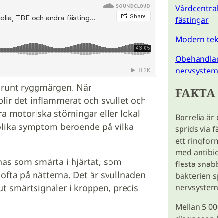
Vårdcentral
fästingar
Modern tekn
Obehandlad 
nervsystem
h runt ryggmärgen. När
FAKTA 
blir det inflammerat och svullet och
a motoriska störningar eller lokal
Borrelia är
olika symptom beroende på vilka
sprids via f
ett ringfor
med antibio
nas som smärta i hjärtat, som
flesta snabb
 ofta på nätterna. Det är svullnaden
bakterien sp
nervsystem
ut smärtsignaler i kroppen, precis
Mellan 5 00