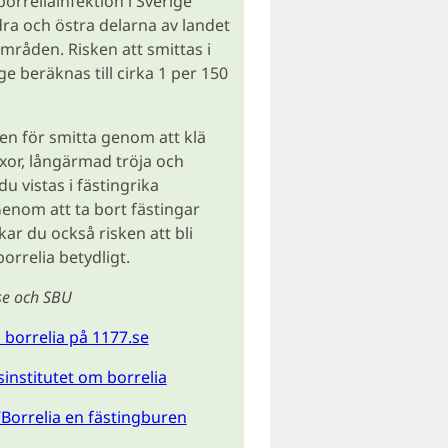
orreliainfektion i Sverige
ödra och östra delarna av landet
mråden. Risken att smittas i
e beräknas till cirka 1 per 150
en för smitta genom att klä
yxor, långärmad tröja och
du vistas i fästingrika
nom att ta bort fästingar
kar du också risken att bli
orrelia betydligt.
se och SBU
borrelia på 1177.se
institutet om borrelia
Borrelia en fästingburen