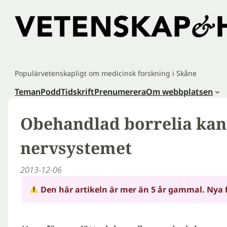
Hoppa
till
innehåll
Populärvetenskapligt om medicinsk forskning i Skåne
Teman
Podd
Tidskrift
Prenumerera
Om webbplatsen
Obehandlad borrelia kan s
nervsystemet
2013-12-06
Den här artikeln är mer än 5 år gammal. Nya 