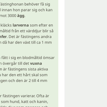
fästinghonan behöver få sig
d innan hon parar sig och kan
emot 3000
ägg
.
 kläcks
larverna
som efter en
åltid från ett värddjur blir så
fer
. Det är fästingens andra
 då har den växt till ca 1 mm
fått i sig en blodmåltid ömsar
h övergår till det
vuxna
m är fästingens sista aktiva
 har den ett hårt skal som
gen och den är 2 till 4 mm
 fästingen varierar. Ofta är
 som hund, katt och kanin,