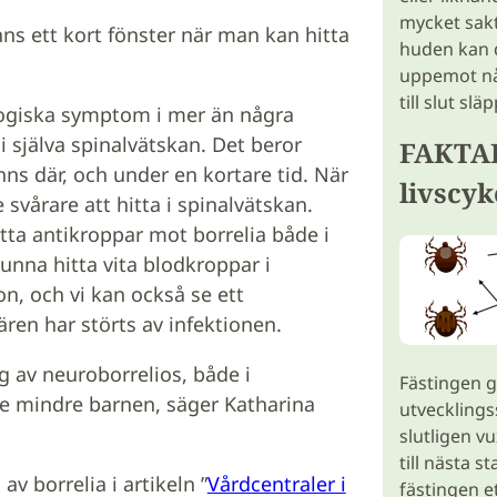
mycket sakt
nns ett kort fönster när man kan hitta
huden kan 
uppemot nå
till slut slä
ologiska symptom i mer än några
 i själva spinalvätskan. Det beror
FAKTAR
nns där, och under en kortare tid. När
livscyk
 svårare att hitta i spinalvätskan.
tta antikroppar mot borrelia både i
unna hitta vita blodkroppar i
n, och vi kan också se ett
ären har störts av infektionen.
g av neuroborrelios, både i
Fästingen g
de mindre barnen, säger Katharina
utvecklingss
slutligen v
till nästa 
v borrelia i artikeln ”
Vårdcentraler i
fästingen e