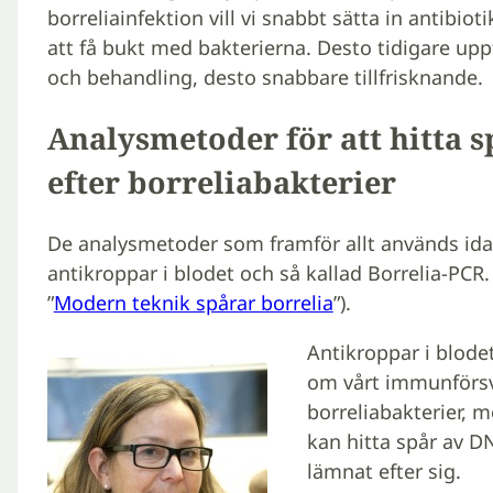
borreliainfektion vill vi snabbt sätta in antibioti
att få bukt med bakterierna. Desto tidigare upp
och behandling, desto snabbare tillfrisknande.
Analysmetoder för att hitta s
efter borreliabakterier
De analysmetoder som framför allt används idag 
antikroppar i blodet och så kallad Borrelia-PCR.
”
Modern teknik spårar borrelia
”).
Antikroppar i blode
om vårt immunförsv
borreliabakterier, 
kan hitta spår av D
lämnat efter sig.