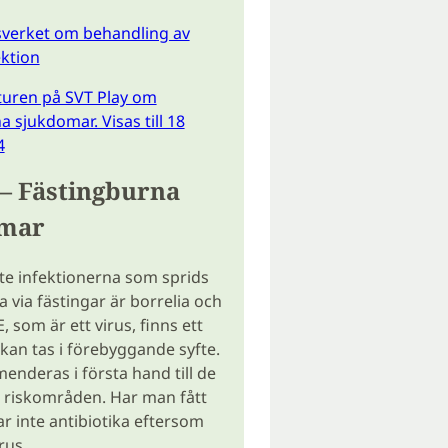
verket om behandling av
ektion
aturen på SVT Play om
a sjukdomar. Visas till 18
4
– Fästingburna
omar
te infektionerna som sprids
a via fästingar är borrelia och
, som är ett virus, finns ett
kan tas i förebyggande syfte.
nderas i första hand till de
i riskområden. Har man fått
r inte antibiotika eftersom
rus.