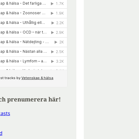
ch prenumerera här!
asts
d