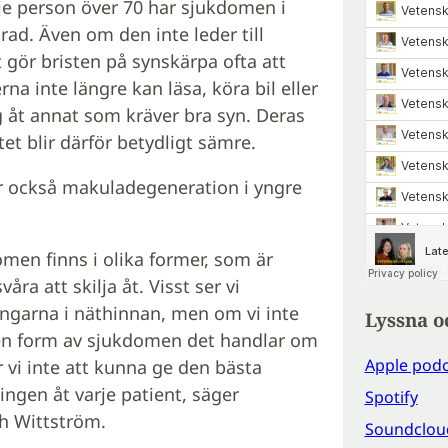
je person över 70 har sjukdomen i
ad. Även om den inte leder till
 gör bristen på synskärpa ofta att
rna inte längre kan läsa, köra bil eller
g åt annat som kräver bra syn. Deras
itet blir därför betydligt sämre.
år också makuladegeneration i yngre
men finns i olika former, som är
våra att skilja åt. Visst ser vi
ingarna i näthinnan, men om vi inte
Lyssna o
ken form av sjukdomen det handlar om
Apple podc
vi inte att kunna ge den bästa
ngen åt varje patient, säger
Spotify
th Wittström.
Soundclou