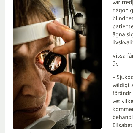
var tred
någon gr
blindhet
patiente
ägna si
livskval
Vissa f
år.
– Sjukdo
väldigt s
förändr
vet vil
kommer 
behandli
Elisabe