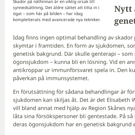
Skador på näthinnan är en viktig orsak till
Nytt
synnedsättning. Det äldre sättet att titta in i
ögat – som här på bilden – har idag
gene
kompletterats med avancerade nya tekniker.
Idag finns ingen optimal behandling av skador
skymtar i framtiden. En form av sjukdomen, som
genetisk bakgrund. Där skulle genterapi – som 
ögonsjukdom – kunna bli en lösning. Vid en a
antikroppar ur immunförsvaret spela in. Den 
påverkan på immunsystemet.
En förutsättning för sådana behandlingar är för
sjukdomen kan skiljas åt. Det är det Elisabeth
vill bland annat med hjälp av Region Skånes ny
låta sina försökspersoner bli gentestade. På 
deras ögonsjukdom har en genetisk bakgrund el