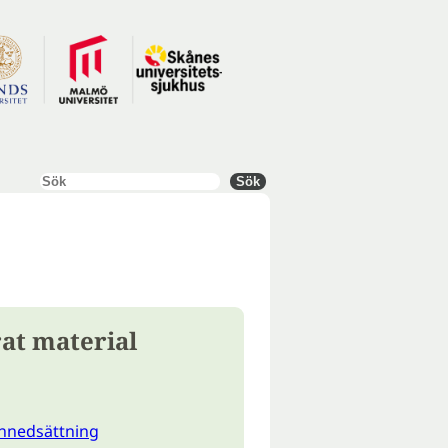
Sök
Sök
at material
nnedsättning