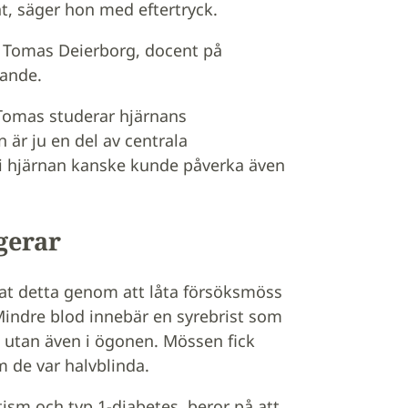
nt, säger hon med eftertryck.
 Tomas Deierborg, docent på
rande.
 Tomas studerar hjärnans
 är ju en del av centrala
 i hjärnan kanske kunde påverka även
gerar
t detta genom att låta försöksmöss
 Mindre blod innebär en syrebrist som
n utan även i ögonen. Mössen fick
 de var halvblinda.
sm och typ 1-diabetes, beror på att