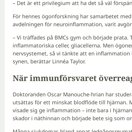
– Det är ett privilegium att ha det så väl förspä
För hennes ögonforskning har samarbetet med
avdelningen för neuroinflammation, varit avgö
– Vi träffades på BMCs gym och började prata.
inflammatoriska celler, gliacellerna. Men ögonen
nervsystemet, så vi tänkte att en inflammation
synen, berättar Linnéa Taylor.
När immunförsvaret överrea
Doktoranden Oscar Manouche-hrian har studera
utsättas för ett minskat blodflöde till hjärnan.
visade sig ge inflammation – inte bara i hjärna
skador i näthinnan och började bete sig som om
Många sjukdomar, bland annat ledgångsreumati