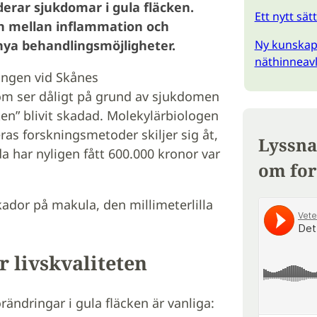
erar sjukdomar i gula fläcken.
Ett nytt sät
en mellan inflammation och
Ny kunskap
 nya behandlingsmöjligheter.
näthinneav
ingen vid Skånes
som ser dåligt på grund av sjukdomen
en” blivit skadad. Molekylärbiologen
ras forskningsmetoder skiljer sig åt,
Lyssna
 har nyligen fått 600.000 kronor var
om for
kador på makula, den millimeterlilla
 livskvaliteten
rändringar i gula fläcken är vanliga: