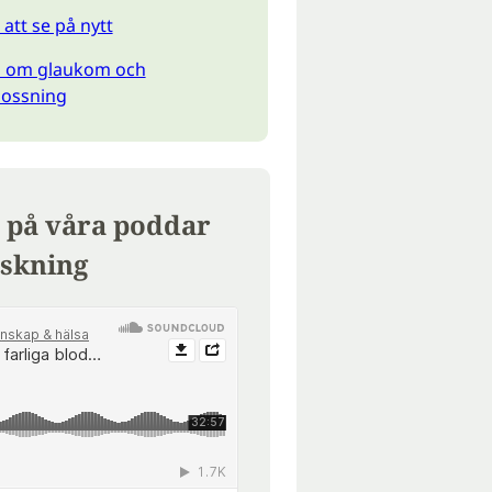
t att se på nytt
 om glaukom och
lossning
 på våra poddar
skning