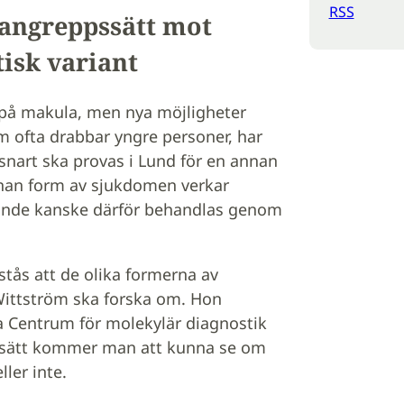
RSS
 angreppssätt mot
tisk variant
 på makula, men nya möjligheter
 ofta drabbar yngre personer, har
snart ska provas i Lund för en annan
nnan form av sjukdomen verkar
kunde kanske därför behandlas genom
stås att de olika formerna av
 Wittström ska forska om. Hon
a Centrum för molekylär diagnostik
så sätt kommer man att kunna se om
ler inte.