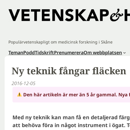
Hoppa
till
innehåll
Populärvetenskapligt om medicinsk forskning i Skåne
Teman
Podd
Tidskrift
Prenumerera
Om webbplatsen
Ny teknik fångar fläcken
2016-12-05
Den här artikeln är mer än 5 år gammal. Nya 
Med ny teknik kan man få en detaljerad färgb
att behöva föra in något instrument i ögat.