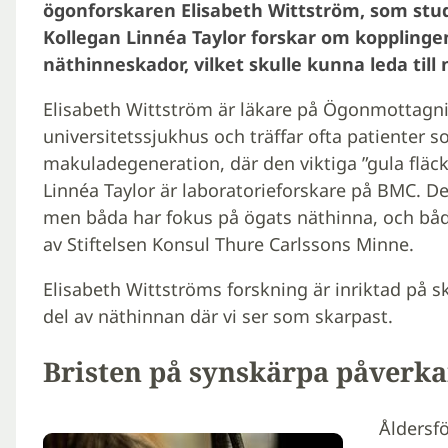
ögonforskaren Elisabeth Wittström, som stud
Kollegan Linnéa Taylor forskar om koppling
näthinneskador, vilket skulle kunna leda till
Elisabeth Wittström är läkare på Ögonmottagn
universitetssjukhus och träffar ofta patienter 
makuladegeneration, där den viktiga ”gula fläck
Linnéa Taylor är laboratorieforskare på BMC. De
men båda har fokus på ögats näthinna, och båda
av Stiftelsen Konsul Thure Carlssons Minne.
Elisabeth Wittströms forskning är inriktad på s
del av näthinnan där vi ser som skarpast.
Bristen på synskärpa påverkar
Åldersfö