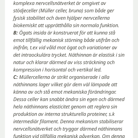
komplexa nervcellsnätverket är omgivet av
stödjeceller (Müller celler, bruna) som både ger
fysisk stabilitet och även hjälper nervcellerna
biokemiskt att upprätthålla sin normala funktion.
B:
Ögats insida är konstruerat för att kunna stå
emot tillfällig mekanisk störning både utifrån och
inifrån, t.ex vid våld mot ögat och variationer av
det intraockulära trycket. Näthinnan är elastisk i sin
natur och klarar därmed av viss sträckning och
kompression i horisontal och vertikal led.
C:
Müllercellerna är strikt organiserade i alla
näthinnans lager vilket gör dem väl lämpade att
känna av och stå emot mekaniska förändringar.
Dessa celler kan snabbt ändra sin egen och därmed
hela näthinnans elasticitet genom att reglera sin
produktion av interna strukturella proteiner, s.k
intermediär filament. Denna mekanism stabiliserar
nervcellsnätverket och tryggar därmed näthinnans
funktion vid tillfällig mekanisk påverkan. Om denna