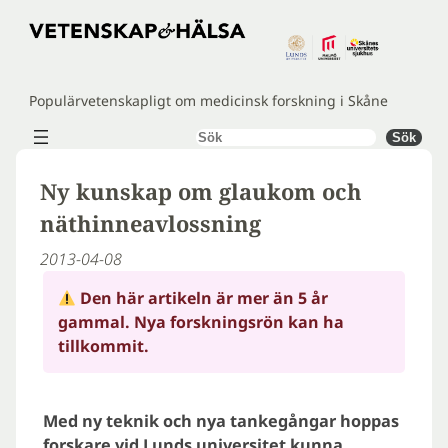
Hoppa
till
innehåll
Populärvetenskapligt om medicinsk forskning i Skåne
Sök
Sök
Ny kunskap om glaukom och
näthinneavlossning
2013-04-08
Den här artikeln är mer än 5 år
gammal. Nya forskningsrön kan ha
tillkommit.
Med ny teknik och nya tankegångar hoppas
forskare vid Lunds universitet kunna