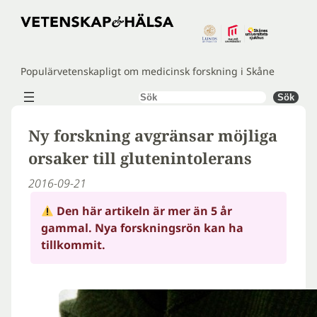
Hoppa
till
innehåll
Populärvetenskapligt om medicinsk forskning i Skåne
Sök
Sök
Ny forskning avgränsar möjliga
orsaker till glutenintolerans
2016-09-21
Den här artikeln är mer än 5 år
gammal. Nya forskningsrön kan ha
tillkommit.