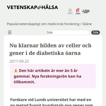
Hoppa
till
innehåll
Populärvetenskapligt om medicinsk forskning i Skåne
Sök
Sök
Nu klarnar bilden av celler och
gener i de diabetiska öarna
2017-09-25
Den här artikeln är mer än 5 år
gammal. Nya forskningsrön kan ha
tillkommit.
Forskare vid Lunds universitet har med en
ny metod funnit hundratals nya gener som