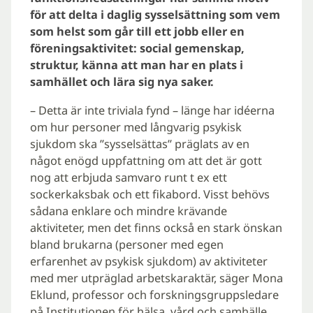
för att delta i daglig sysselsättning som vem
som helst som går till ett jobb eller en
föreningsaktivitet: social gemenskap,
struktur, känna att man har en plats i
samhället och lära sig nya saker.
– Detta är inte triviala fynd – länge har idéerna
om hur personer med långvarig psykisk
sjukdom ska ”sysselsättas” präglats av en
något enögd uppfattning om att det är gott
nog att erbjuda samvaro runt t ex ett
sockerkaksbak och ett fikabord. Visst behövs
sådana enklare och mindre krävande
aktiviteter, men det finns också en stark önskan
bland brukarna (personer med egen
erfarenhet av psykisk sjukdom) av aktiviteter
med mer utpräglad arbetskaraktär, säger Mona
Eklund, professor och forskningsgruppsledare
på Institutionen för hälsa, vård och samhälle.