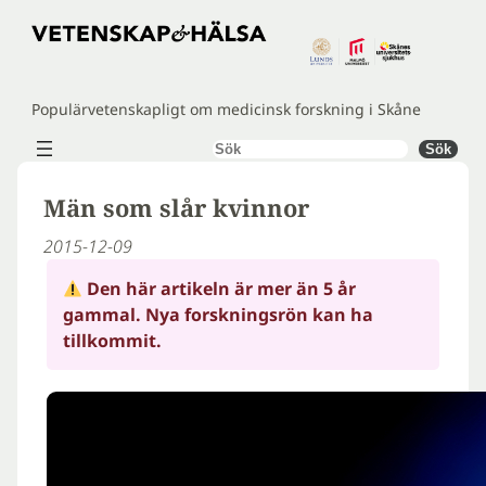
Hoppa
till
innehåll
Populärvetenskapligt om medicinsk forskning i Skåne
Sök
Sök
Män som slår kvinnor
2015-12-09
Den här artikeln är mer än 5 år
gammal. Nya forskningsrön kan ha
tillkommit.