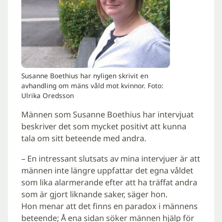
Susanne Boethius har nyligen skrivit en
avhandling om mäns våld mot kvinnor. Foto:
Ulrika Oredsson
Männen som Susanne Boethius har intervjuat
beskriver det som mycket positivt att kunna
tala om sitt beteende med andra.
– En intressant slutsats av mina intervjuer är att
männen inte längre uppfattar det egna våldet
som lika alarmerande efter att ha träffat andra
som är gjort liknande saker, säger hon.
Hon menar att det finns en paradox i männens
beteende; Å ena sidan söker männen hjälp för