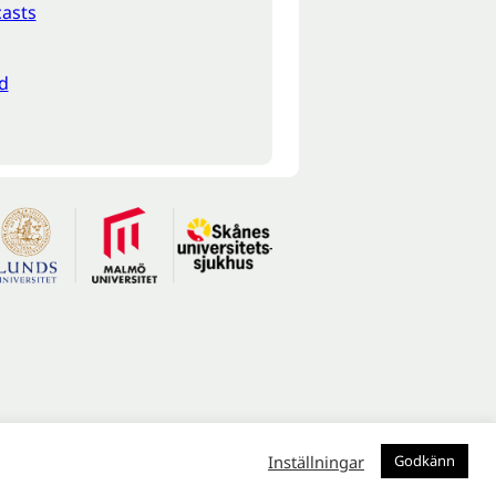
asts
d
Inställningar
Godkänn