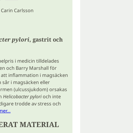
: Carin Carlsson
cter pylori
, gastrit och
lpris i medicin tilldelades
n och Barry Marshall för
 att inflammation i magsäcken
h sår i magsäcken eller
tarmen (ulcussjukdom) orsakas
en
Helicobacter pylori
och inte
igare trodde av stress och
 mer…
ERAT MATERIAL