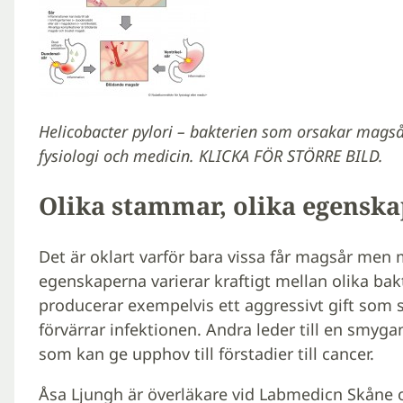
Helicobacter pylori – bakterien som orsakar magså
fysiologi och medicin. KLICKA FÖR STÖRRE BILD.
Olika stammar, olika egenska
Det är oklart varför bara vissa får magsår me
egenskaperna varierar kraftigt mellan olika b
producerar exempelvis ett aggressivt gift som
förvärrar infektionen. Andra leder till en smy
som kan ge upphov till förstadier till cancer.
Åsa Ljungh är överläkare vid Labmedicn Skåne oc