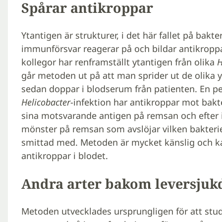
Spårar antikroppar
Ytantigen är strukturer, i det här fallet på bak
immunförsvar reagerar på och bildar antikropp
kollegor har renframställt ytantigen från olika
H
går metoden ut på att man sprider ut de olika
sedan doppar i blodserum från patienten. En per
Helicobacter
-infektion har antikroppar mot bakte
sina motsvarande antigen på remsan och efter 
mönster på remsan som avslöjar vilken bakterie
smittad med. Metoden är mycket känslig och kan
antikroppar i blodet.
Andra arter bakom leversju
Metoden utvecklades ursprungligen för att st