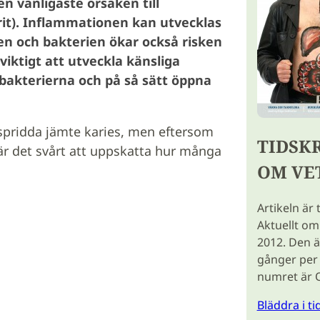
n vanligaste orsaken till
it). Inflammationen kan utvecklas
men och bakterien ökar också risken
viktigt att utveckla känsliga
bakterierna och på så sätt öppna
 spridda jämte karies, men eftersom
TIDSK
är det svårt att uppskatta hur många
OM VE
Artikeln är 
Aktuellt om
2012. Den ä
gånger per 
numret är 
Bläddra i t