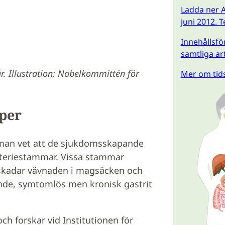
Ladda ner A
juni 2012. 
Innehållsför
samtliga ar
r. Illustration: Nobelkommittén för
Mer om tids
per
n man vet att de sjukdomsskapande
akteriestammar. Vissa stammar
 skadar vävnaden i magsäcken och
gande, symtomlös men kronisk gastrit
h forskar vid Institutionen för