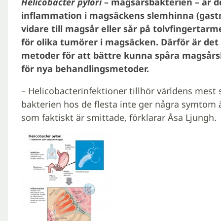
Helicobacter pylori
– magsårsbakterien – är de
inflammation i magsäckens slemhinna (gastr
vidare till magsår eller sår på tolvfingertar
för olika tumörer i magsäcken. Därför är det 
metoder för att bättre kunna spåra magsårs
för nya behandlingsmetoder.
– Helicobacterinfektioner tillhör världens mest
bakterien hos de flesta inte ger några symtom 
som faktiskt är smittade, förklarar Åsa Ljungh.