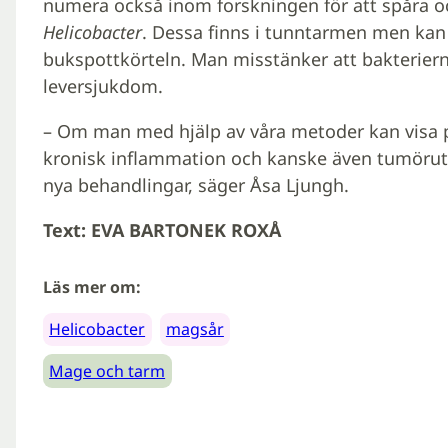
numera också inom forskningen för att spåra oc
Helicobacter
. Dessa finns i tunntarmen men kan 
bukspottkörteln. Man misstänker att bakterierna 
leversjukdom.
– Om man med hjälp av våra metoder kan visa 
kronisk inflammation och kanske även tumörutv
nya behandlingar, säger Åsa Ljungh.
Text: EVA BARTONEK ROXÅ
Läs mer om:
Helicobacter
magsår
Mage och tarm