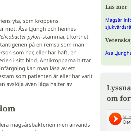
Läs mer
Magsår, inf
teriens yta, som kroppens
sjukvårdsr
ar mot. Åsa Ljungh och hennes
elicobacter pylori
-stammar. I korthet
Vetenska
 ytantigenen på en remsa som man
son som har, eller har haft, en
Åsa Ljungh
rien i sitt blod. Antikropparna hittar
infärgning kan man läsa av ett
stam som patienten är eller har varit
 avslöja även låga halter av
Lyssna
om for
kdom
udera magsårsbakterien men används