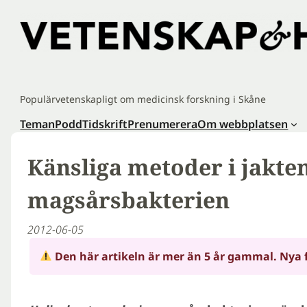
Hoppa
till
innehåll
Populärvetenskapligt om medicinsk forskning i Skåne
Teman
Podd
Tidskrift
Prenumerera
Om webbplatsen
Känsliga metoder i jakte
magsårsbakterien
2012-06-05
Den här artikeln är mer än 5 år gammal. Nya 