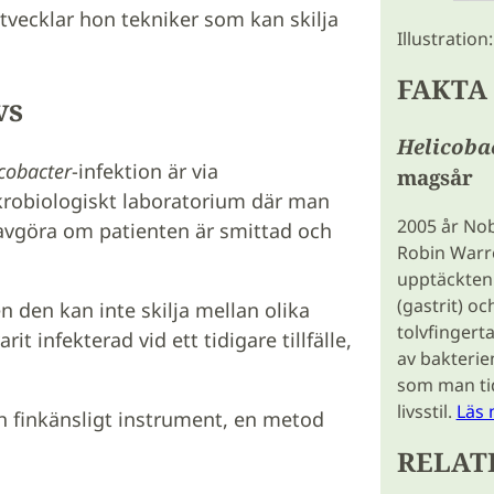
vecklar hon tekniker som kan skilja
Illustration
FAKTA
vs
Helicoba
cobacter
-infektion är via
magsår
mikrobiologiskt laboratorium där man
2005 år Nobe
vgöra om patienten är smittad och
Robin Warre
upptäckten
(gastrit) oc
 den kan inte skilja mellan olika
tolvfinger
t infekterad vid ett tidigare tillfälle,
av bakteri
som man tid
livsstil.
Läs
ch finkänsligt instrument, en metod
RELAT