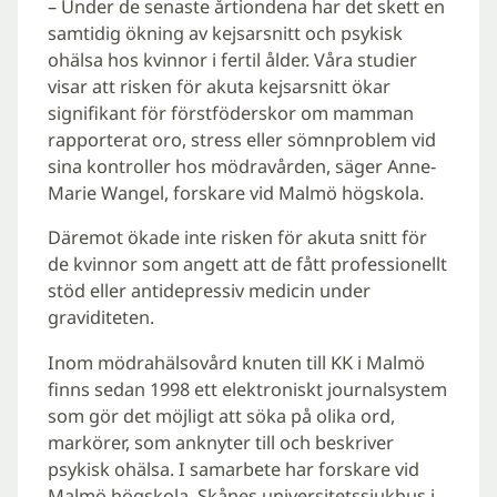
– Under de senaste årtiondena har det skett en
samtidig ökning av kejsarsnitt och psykisk
ohälsa hos kvinnor i fertil ålder. Våra studier
visar att risken för akuta kejsarsnitt ökar
signifikant för förstföderskor om mamman
rapporterat oro, stress eller sömnproblem vid
sina kontroller hos mödravården, säger Anne-
Marie Wangel, forskare vid Malmö högskola.
Däremot ökade inte risken för akuta snitt för
de kvinnor som angett att de fått professionellt
stöd eller antidepressiv medicin under
graviditeten.
Inom mödrahälsovård knuten till KK i Malmö
finns sedan 1998 ett elektroniskt journalsystem
som gör det möjligt att söka på olika ord,
markörer, som anknyter till och beskriver
psykisk ohälsa. I samarbete har forskare vid
Malmö högskola, Skånes universitetssjukhus i