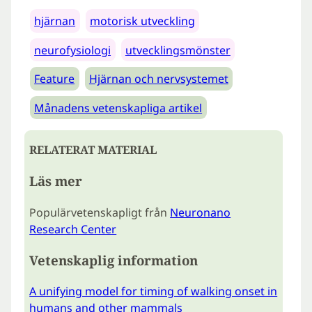
hjärnan
motorisk utveckling
neurofysiologi
utvecklingsmönster
Feature
Hjärnan och nervsystemet
Månadens vetenskapliga artikel
RELATERAT MATERIAL
Läs mer
Populärvetenskapligt från
Neuronano
Research Center
Vetenskaplig information
A unifying model for timing of walking onset in
humans and other mammals