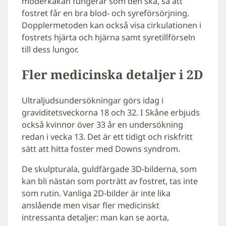
moderkakan fungerar som den ska, så att
fostret får en bra blod- och syreförsörjning.
Dopplermetoden kan också visa cirkulationen i
fostrets hjärta och hjärna samt syretillförseln
till dess lungor.
Fler medicinska detaljer i 2D
Ultraljudsundersökningar görs idag i
graviditetsveckorna 18 och 32. I Skåne erbjuds
också kvinnor över 33 år en undersökning
redan i vecka 13. Det är ett tidigt och riskfritt
sätt att hitta foster med Downs syndrom.
De skulpturala, guldfärgade 3D-bilderna, som
kan bli nästan som porträtt av fostret, tas inte
som rutin. Vanliga 2D-bilder är inte lika
anslående men visar fler medicinskt
intressanta detaljer: man kan se aorta,