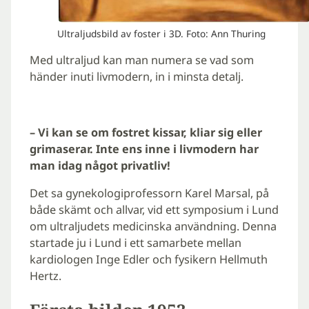
Ultraljudsbild av foster i 3D. Foto: Ann Thuring
Med ultraljud kan man numera se vad som
händer inuti livmodern, in i minsta detalj.
– Vi kan se om fostret kissar, kliar sig eller
grimaserar. Inte ens inne i livmodern har
man idag något privatliv!
Det sa gynekologiprofessorn Karel Marsal, på
både skämt och allvar, vid ett symposium i Lund
om ultraljudets medicinska användning. Denna
startade ju i Lund i ett samarbete mellan
kardiologen Inge Edler och fysikern Hellmuth
Hertz.