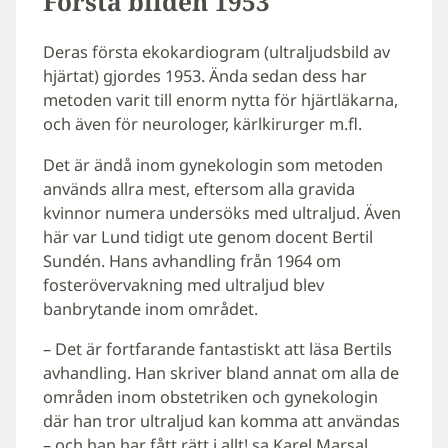
Första bilden 1953
Deras första ekokardiogram (ultraljudsbild av
hjärtat) gjordes 1953. Ända sedan dess har
metoden varit till enorm nytta för hjärtläkarna,
och även för neurologer, kärlkirurger m.fl.
Det är ändå inom gynekologin som metoden
används allra mest, eftersom alla gravida
kvinnor numera undersöks med ultraljud. Även
här var Lund tidigt ute genom docent Bertil
Sundén. Hans avhandling från 1964 om
fosterövervakning med ultraljud blev
banbrytande inom området.
– Det är fortfarande fantastiskt att läsa Bertils
avhandling. Han skriver bland annat om alla de
områden inom obstetriken och gynekologin
där han tror ultraljud kan komma att användas
– och han har fått rätt i allt! sa Karel Marsal.