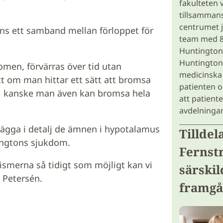
fakulteten 
tillsamman
centrumet j
nns ett samband mellan förloppet för
team med 80
Huntington
Huntingtonc
omen, förvärras över tid utan
medicinska
att om man hittar ett sätt att bromsa
patienten oc
k, kanske man även kan bromsa hela
att patiente
avdelningar
tlägga i detalj de ämnen i hypotalamus
Tilldel
ingtons sjukdom.
Fernstr
ismerna så tidigt som möjligt kan vi
särskil
 Petersén.
framgå