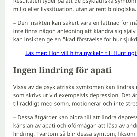
Resultaten tyder på att de psykiatriska symtom
miljö eller livssituation, utan är rent biologiska.
– Den insikten kan säkert vara en lättnad för
inte finns någon anledning att klandra sig själv
kan insikten ge en ökad förståelse för hur sjuk
Läs mer: Hon vill hitta nyckeln till Huntin
Ingen lindring för apati
Vissa av de psykiatriska symtomen kan lindras 
som skrivs ut vid exempelvis depression. Det är 
tillräckligt med sömn, motionerar och inte stre
– Dessa åtgärder kan bidra till att lindra depre
känslan av apati och oförmågan att läsa av andr
lindring. Tvärtom så blir dessa symtom, liksom