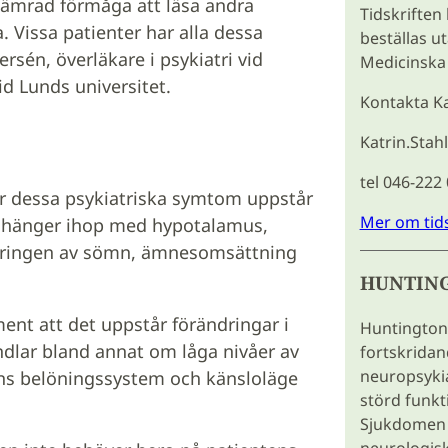
örsämrad förmåga att läsa andra
Tidskriften
. Vissa patienter har alla dessa
beställas u
sén, överläkare i psykiatri vid
Medicinska 
d Lunds universitet.
Kontakta Ka
Katrin.Stah
tel 046-222
ör dessa psykiatriska symtom uppstår
Mer om tid
t hänger ihop med hypotalamus,
leringen av sömn, ämnesomsättning
HUNTIN
ment att det uppstår förändringar i
Huntingtons
dlar bland annat om låga nivåer av
fortskridan
neuropsyki
ans belöningssystem och känsloläge
störd funkti
Sjukdomen l