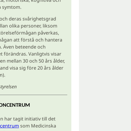
a, motoriska, kognitiva och
ka symtom.
ch deras svårighetsgrad
llan olika personer, liksom
 Rörelseförmågan påverkas,
ågan att förstå och hantera
n. Även beteende och
t förändras. Vanligtvis visar
n mellan 30 och 50 års ålder,
and visa sig före 20 års ålder
m).
styrelsen
TONCENTRUM
har tagit initiativ till det
ncentrum
som Medicinska