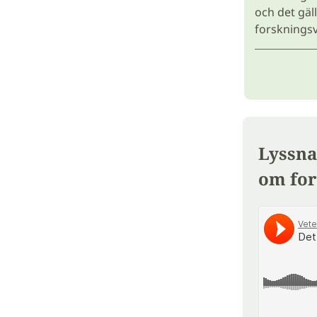
och det gäl
forskningsv
Lyssna
om for