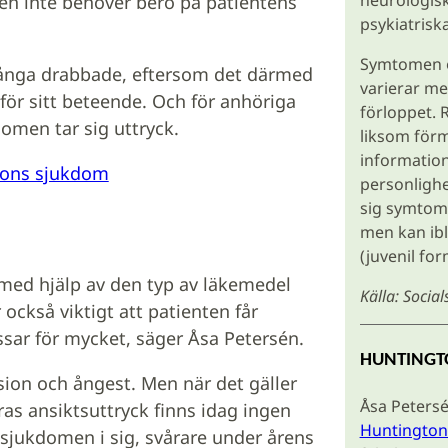
neurologisk
en inte behöver bero på patientens
psykiatris
Symtomen o
 många drabbade, eftersom det därmed
varierar me
 för sitt beteende. Och för anhöriga
förloppet.
domen tar sig uttryck.
liksom förm
informatio
gtons sjukdom
personlighe
sig symtome
men kan ibl
(juvenil for
med hjälp av den typ av läkemedel
Källa: Social
också viktigt att patienten får
ssar för mycket, säger Åsa Petersén.
HUNTING
ssion och ångest. Men när det gäller
Åsa Petersén 
as ansiktsuttryck finns idag ingen
Huntingto
 sjukdomen i sig, svårare under årens