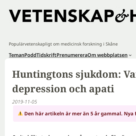
Hoppa
till
innehåll
Populärvetenskapligt om medicinsk forskning i Skåne
Teman
Podd
Tidskrift
Prenumerera
Om webbplatsen
Huntingtons sjukdom: Va
depression och apati
2019-11-05
Den här artikeln är mer än 5 år gammal. Nya 