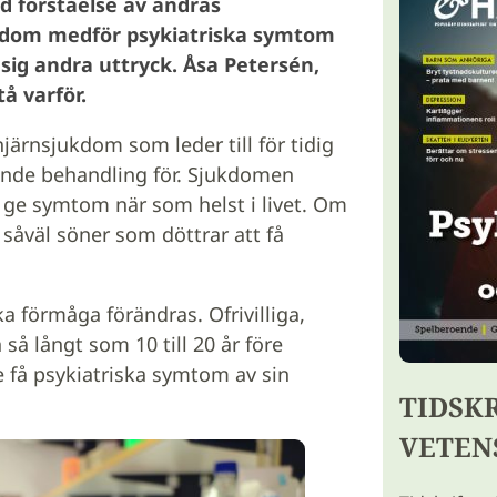
ad förståelse av andras
ukdom medför psykiatriska symtom
sig andra uttryck. Åsa Petersén,
tå varför.
järnsjukdom som leder till för tidig
ande behandling för. Sjukdomen
 ge symtom när som helst i livet. Om
såväl söner som döttrar att få
 förmåga förändras. Ofrivilliga,
så långt som 10 till 20 år före
 få psykiatriska symtom av sin
TIDSK
VETEN