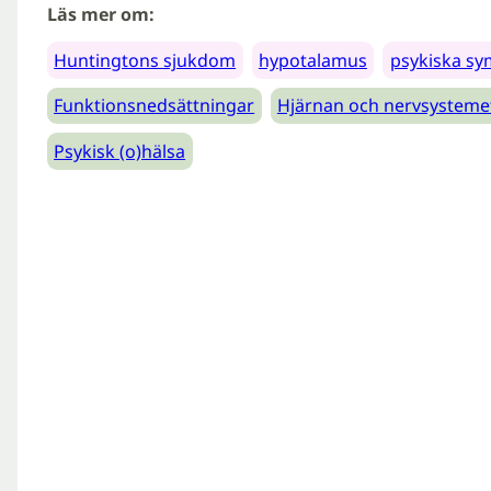
Läs mer om:
Huntingtons sjukdom
hypotalamus
psykiska s
Funktionsnedsättningar
Hjärnan och nervsysteme
Psykisk (o)hälsa