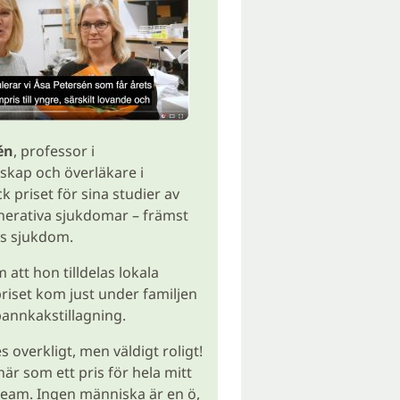
én
, professor i
kap och överläkare i
ick priset för sina studier av
erativa sjukdomar – främst
s sjukdom.
 att hon tilldelas lokala
iset kom just under familjen
annkakstillagning.
 overkligt, men väldigt roligt!
här som ett pris för hela mitt
eam. Ingen människa är en ö,