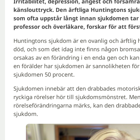
Irritabilitet, depression, ångest och försämr
känslouttryck. Den ärftliga Huntingtons sj
som ofta uppstår långt innan sjukdomen tar 
professor och överläkare, forskar för att förs
Huntingtons sjukdom är en ovanlig och ärftlig h
död, och som det idag inte finns någon broms
orsakas av en förändring i en enda gen och kan
en förälder har sjukdomen är sannolikheten för 
sjukdomen 50 procent.
Sjukdomen innebär att den drabbades motoriska
ryckiga rörelser hör till sjukdomsmönstret. Men 
rörelseförändringarna märks, kan den drabbade
sjukdom.