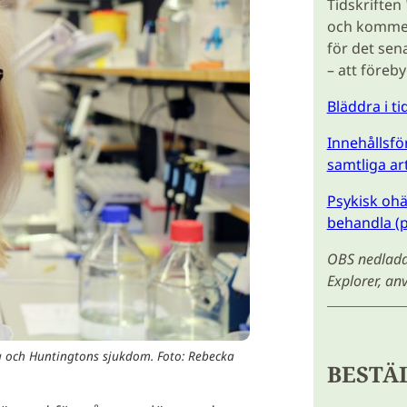
Tidskriften
och kommer 
för det sen
– att föreb
Bläddra i t
Innehållsför
samtliga ar
Psykisk ohä
behandla (p
OBS nedladdn
Explorer, a
a och Huntingtons sjukdom. Foto: Rebecka
BESTÄ