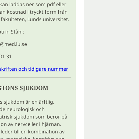
 kan laddas ner som pdf eller
tan kostnad i tryckt form från
fakulteten, Lunds universitet.
trin Ståhl:
l@med.lu.se
 01 31
skriften och tidigare nummer
GTONS SJUKDOM
 sjukdom är en ärftlig,
de neurologisk och
atrisk sjukdom som beror på
on av nervceller i hjärnan.
eder till en kombination av