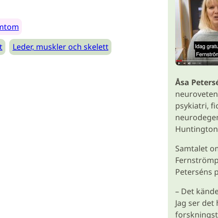
ymtom
t
Leder, muskler och skelett
Åsa Peters
neurovetens
psykiatri, f
neurodegen
Huntington
Samtalet om
Fernströmpr
Peterséns p
– Det kändes
Jag ser det 
forskningst