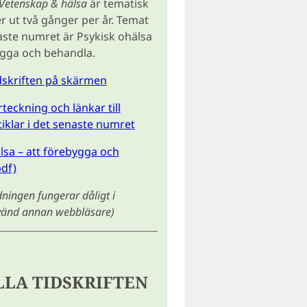
Vetenskap & hälsa
är tematisk
ut två gånger per år. Temat
aste numret är Psykisk ohälsa
ygga och behandla.
idskriften på skärmen
teckning och länkar till
tiklar i det senaste numret
lsa – att förebygga och
df)
ingen fungerar dåligt i
nvänd annan webbläsare)
LLA TIDSKRIFTEN