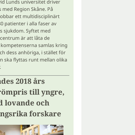
vid Lunds universitet driver
s med Region Skåne. På
obbar ett multidisciplinärt
 patienter i alla faser av
s sjukdom. Syftet med
entrum är att låta de
 kompetenserna samlas kring
h dess anhöriga, i stället för
n ska flyttas runt mellan olika
.
ades 2018 års
ömpris till yngre,
d lovande och
ngsrika forskare