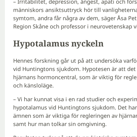
– Irritabilitet, depression, ångest, apati och f
människors ansiktsuttryck hör till vanligheterna
symtom, andra får några av dem, säger Åsa Peter
Region Skåne och professor i neurovetenskap vi
Hypotalamus nyckeln
Hennes forskning går ut på att undersöka varf
vid Huntingtons sjukdom. Hypotesen är att de
hjärnans hormoncentral, som är viktig för reg
och känsloläge.
– Vi har kunnat visa i en rad studier och experi
hypotalamus vid Huntingtons sjukdom. Det han
ämnen som är viktiga för regleringen av hjärn
samt hur man tolkar sin omgivning.