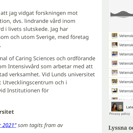
 att jag vidgat forskningen mot
ation, dvs. lindrande vård inom
d i livets slutskede. Jag har
inom och utom Sverige, med företag
.
rnal of Caring Sciences och ordförande
om Intensivvård som arbetar med att
tad verksamhet. Vid Lunds universitet
vt Utvecklingscentrum och i
id Institutionen för
rsitet
r 2021″
som tagits fram av
Lyssna o