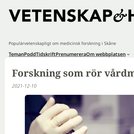
Hoppa
till
innehåll
Populärvetenskapligt om medicinsk forskning i Skåne
Teman
Podd
Tidskrift
Prenumerera
Om webbplatsen
Forskning som rör vårdm
2021-12-10