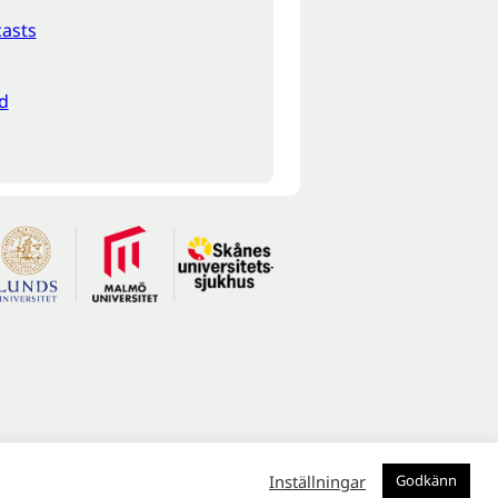
asts
d
Inställningar
Godkänn