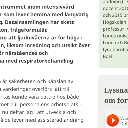
andning (re
entrummet inom intensivvård
docent 2010
oner som lever hemma med långvarig
och 2015 pr
ng. Datainsamlingen har skett
Högskolan i
professur i
ton, frågeformulär,
Lunds univer
nu att ljudnivåerna är för höga i
Lund och Bo
n, liksom inredning och utsikt över
fyra barnba
för närståendes och
Boel.
ma med respiratorbehandling
n är säkerheten och känslan av
Lyssna
ärderingar överförs lätt till
kas kunde vara bättre hos både
om for
met blir personalens arbetsplats –
u deltar jag i att utveckla och
å de lever med assisterad andning