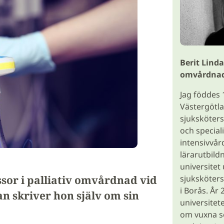
Berit Linda
omvårdna
Jag föddes 
Västergötla
sjuksköters
och special
intensivvår
lärarutbild
universitet
ssor i palliativ omvårdnad vid
sjuksköter
i Borås. År
an skriver hon själv om sin
universitet
om vuxna s