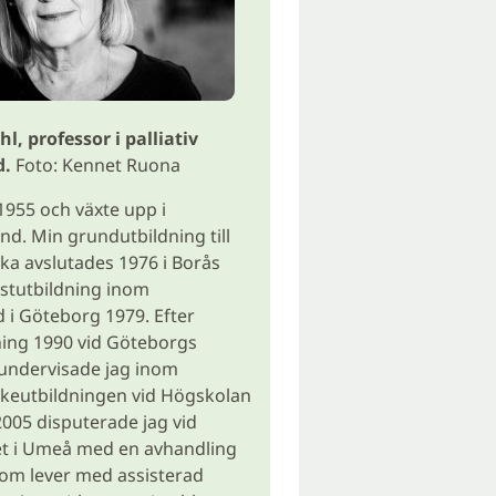
hl, professor i palliativ
d.
Foto: Kennet Ruona
1955 och växte upp i
nd. Min grundutbildning till
ka avslutades 1976 i Borås
istutbildning inom
d i Göteborg 1979. Efter
ning 1990 vid Göteborgs
 undervisade jag inom
skeutbildningen vid Högskolan
 2005 disputerade jag vid
et i Umeå med en avhandling
om lever med assisterad