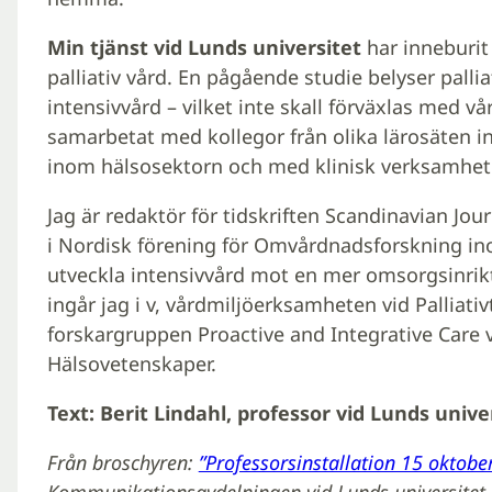
Min tjänst vid Lunds universitet
har inneburit
palliativ vård. En pågående studie belyser palli
intensivvård – vilket inte skall förväxlas med vår
samarbetat med kollegor från olika lärosäten 
inom hälsosektorn och med klinisk verksamhet
Jag är redaktör för tidskriften Scandinavian Jou
i Nordisk förening för Omvårdnadsforskning in
utveckla intensivvård mot en mer omsorgsinrik
ingår jag i v, vårdmiljöerksamheten vid Palliati
forskargruppen Proactive and Integrative Care v
Hälsovetenskaper.
Text: Berit Lindahl, professor vid Lunds unive
Från broschyren:
”Professorsinstallation 15 oktobe
Kommunikationsavdelningen vid Lunds universitet.