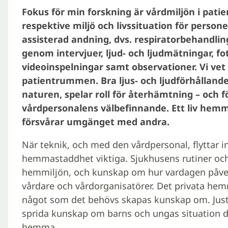
Fokus för min forskning är vårdmiljön
i pati
respektive miljö och livssituation för pers
assisterad andning, dvs. respiratorbehandli
genom intervjuer, ljud- och ljudmätningar, fo
videoinspelningar samt observationer. Vi vet 
patientrummen. Bra ljus- och ljudförhållande
naturen, spelar roll för återhämtning – och 
vårdpersonalens välbefinnande. Ett liv hem
försvårar umgänget med andra.
När teknik, och med den vårdpersonal, flyttar i
hemmastaddhet viktiga. Sjukhusens rutiner och v
hemmiljön, och kunskap om hur vardagen påver
vårdare och vårdorganisatörer. Det privata hem
något som det behövs skapas kunskap om. Just n
sprida kunskap om barns och ungas situation d
hemma.