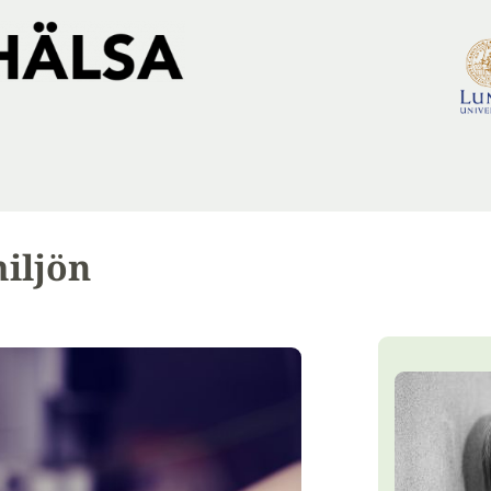
iljön