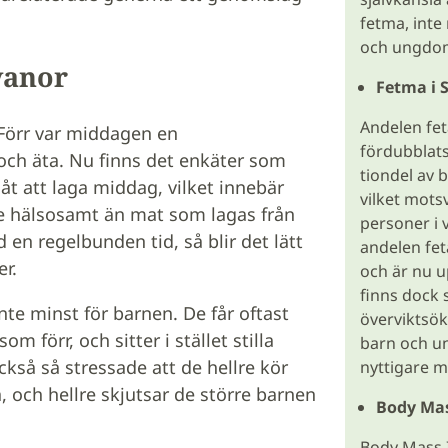
fetma, inte
och ungdom
vanor
Fetma i 
Andelen fet
 Förr var middagen en
fördubblats
och äta. Nu finns det enkäter som
tiondel av 
åt att laga middag, vilket innebär
vilket mots
re hälsosamt än mat som lagas från
personer i 
 en regelbunden tid, så blir det lätt
andelen fet
r.
och är nu u
finns dock 
nte minst för barnen. De får oftast
överviktsök
m förr, och sitter i stället stilla
barn och un
ckså så stressade att de hellre kör
nyttigare ma
, och hellre skjutsar de större barnen
Body Mas
Body Mass I