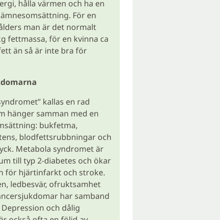
nergi, hålla värmen och ha en
 ämnesomsättning. För en
ålders man är det normalt
g fettmassa, för en kvinna ca
ett än så är inte bra för
ukdomarna
yndromet” kallas en rad
m hänger samman med en
msättning: bukfetma,
stens, blodfettsrubbningar och
ryck. Metabola syndromet är
um till typ 2-diabetes och ökar
 för hjärtinfarkt och stroke.
en, ledbesvär, ofruktsamhet
cancersjukdomar har samband
 Depression och dålig
är också ofta en följd av