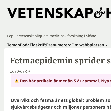
Hoppa
till
innehåll
Populärvetenskapligt om medicinsk forskning i Skåne
Teman
Podd
Tidskrift
Prenumerera
Om webbplatsen
Fetmaepidemin sprider s
2010-01-04
Den här artikeln är mer än 5 år gammal. Nya 
Övervikt och fetma är ett globalt problem 
sjukvårdsbudgetar och miljoner personers häl