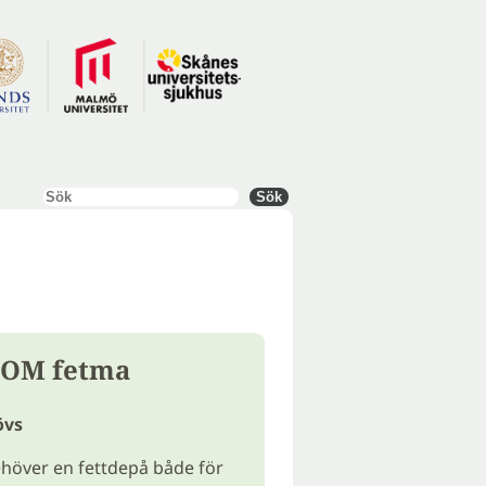
Sök
Sök
 OM fetma
övs
höver en fettdepå både för