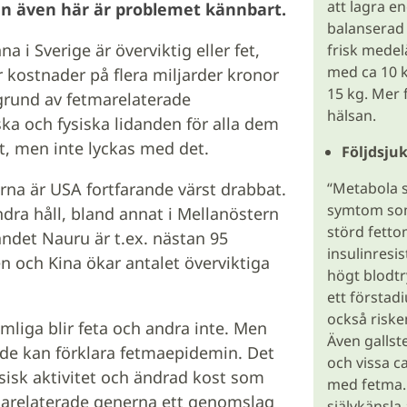
att lagra e
men även här är problemet kännbart.
balanserad
 i Sverige är överviktig eller fet,
frisk medel
med ca 10 k
r kostnader på flera miljarder kronor
15 kg. Mer f
grund av fetmarelaterade
hälsan.
iska och fysiska lidanden för alla dem
t, men inte lyckas med det.
Följdsj
“Metabola s
na är USA fortfarande värst drabbat.
symtom so
dra håll, bland annat i Mellanöstern
störd fetto
-landet Nauru är t.ex. nästan 95
insulinresi
en och Kina ökar antalet överviktiga
högt blodt
ett förstadi
också risken
omliga blir feta och andra inte. Men
Även gallst
 de kan förklara fetmaepidemin. Det
och vissa 
ysisk aktivitet och ändrad kost som
med fetma.
etmarelaterade generna ett genomslag
självkänsla 