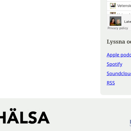
Lyssna o
Apple podc
Spotify
Soundclou
RSS