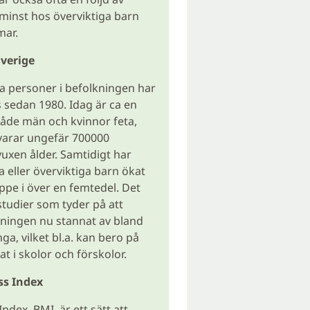
 minst hos överviktiga barn
ar.
Sverige
a personer i befolkningen har
 sedan 1980. Idag är ca en
både män och kvinnor feta,
varar ungefär 700000
vuxen ålder. Samtidigt har
a eller överviktiga barn ökat
ppe i över en femtedel. Det
studier som tyder på att
ningen nu stannat av bland
ga, vilket bl.a. kan bero på
t i skolor och förskolor.
s Index
ndex, BMI, är ett sätt att