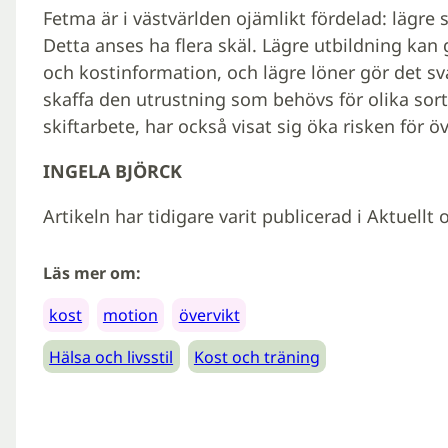
Fetma är i västvärlden ojämlikt fördelad: lägre s
Detta anses ha flera skäl. Lägre utbildning kan gö
och kostinformation, och lägre löner gör det s
skaffa den utrustning som behövs för olika sort
skiftarbete, har också visat sig öka risken för öv
INGELA BJÖRCK
Artikeln har tidigare varit publicerad i Aktuellt
Läs mer om:
kost
motion
övervikt
Hälsa och livsstil
Kost och träning