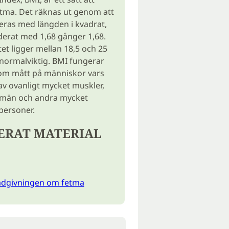
etma. Det räknas ut genom att
deras med längden i kvadrat,
viderat med 1,68 gånger 1,68.
et ligger mellan 18,5 och 25
normalviktig. BMI fungerar
som mått på människor vars
 av ovanligt mycket muskler,
tsmän och andra mycket
personer.
ERAT MATERIAL
ådgivningen om fetma