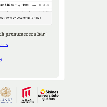
ch prenumerera här!
asts
d