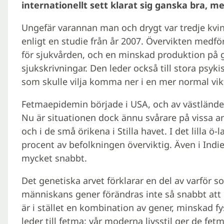
internationellt sett klarat sig ganska bra, 
Ungefär varannan man och drygt var tredje kvinna
enligt en studie från år 2007. Övervikten medfö
för sjukvården, och en minskad produktion på 
sjukskrivningar. Den leder också till stora psyk
som skulle vilja komma ner i en mer normal vik
Fetmaepidemin började i USA, och av västländer
Nu är situationen dock ännu svårare på vissa an
och i de små örikena i Stilla havet. I det lilla ö
procent av befolkningen överviktig. Även i Indi
mycket snabbt.
Det genetiska arvet förklarar en del av varför s
människans gener förändras inte så snabbt att
är i stället en kombination av gener, minskad f
leder till fetma: vår moderna livsstil ger de f