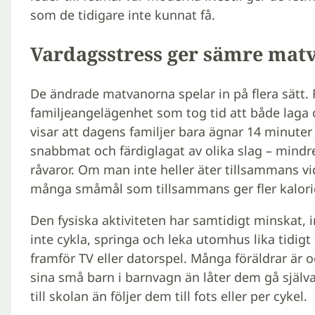
som de tidigare inte kunnat få.
Vardagsstress ger sämre mat
De ändrade matvanorna spelar in på flera sätt.
familjeangelägenhet som tog tid att både laga 
visar att dagens familjer bara ägnar 14 minuter 
snabbmat och färdiglagat av olika slag – mind
råvaror. Om man inte heller äter tillsammans vid
många småmål som tillsammans ger fler kalorie
Den fysiska aktiviteten har samtidigt minskat, i
inte cykla, springa och leka utomhus lika tidigt so
framför TV eller datorspel. Många föräldrar är o
sina små barn i barnvagn än låter dem gå själva
till skolan än följer dem till fots eller per cykel.