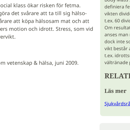
ocial klass ökar risken för fetma.
definiera f
ra det svårare att ta till sig hälso-
vikten divi
vårare att köpa hälsosam mat och att
t.ex. 60 di
Om resultat
ers motion och idrott. Stress, som vid
anses man 
ervikt.
dock inte 
vikt består
t.ex. idrot
 om vetenskap & hälsa, juni 2009.
vältränade 
RELAT
Läs mer
Sjukvårdsr