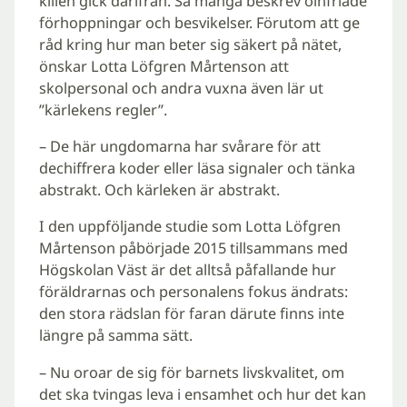
killen gick därifrån. Så många beskrev oinfriade
förhoppningar och besvikelser. Förutom att ge
råd kring hur man beter sig säkert på nätet,
önskar Lotta Löfgren Mårtenson att
skolpersonal och andra vuxna även lär ut
”kärlekens regler”.
– De här ungdomarna har svårare för att
dechiffrera koder eller läsa signaler och tänka
abstrakt. Och kärleken är abstrakt.
I den uppföljande studie som Lotta Löfgren
Mårtenson påbörjade 2015 tillsammans med
Högskolan Väst är det alltså påfallande hur
föräldrarnas och personalens fokus ändrats:
den stora rädslan för faran därute finns inte
längre på samma sätt.
– Nu oroar de sig för barnets livskvalitet, om
det ska tvingas leva i ensamhet och hur det kan