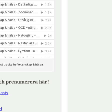
ch prenumerera här!
asts
d