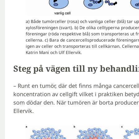
a) Både tumörceller (rosa) och vanliga celler (blå) tar u
xylosföreningen (svart). b) De olika celltyperna producer
föreningar (röda respektive blå) som transporteras ut f
cellerna. c) Bara de cancercellsproducerade föreningar
igen av celler och transporteras till cellkärnan. Cellerna 
Katrin Mani och Ulf Ellervik.
Steg på vägen till ny behand
– Runt en tumör, där det finns många cancercel
koncentration av cellgift vilket i praktiken bety
som dödar den. När tumören är borta produceras 
Ellervik.