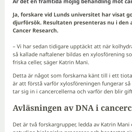
Är det en framtida möjlig behandling mot ca
Ja, forskare vid Lunds universitet har visat go
djurförsök. Resultaten presenteras nu i den 
Cancer Research.
– Vi har sedan tidigare upptäckt att när kolhydra
så kallade naftalener bildas en xylosförening s
friska celler, säger Katrin Mani.
Detta är något som forskarna känt till i ett tiot
är att förstå varför xylosföreningen fungerar s
tar sig in i cancercellerna och varför den blir gif
Avläsningen av DNA i cancerc
Det är två forskargrupper, ledda av Katrin Mani 