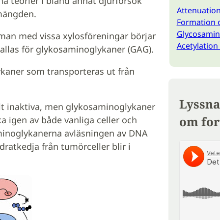
na teorier i bland annat djurförsök
Attenuatio
rmängden.
Formation o
Glycosamin
mman med vissa xylosföreningar börjar
Acetylation
allas för glykosaminoglykaner (GAG).
ykaner som transporteras ut från
Lyssna
elt inaktiva, men glykosaminoglykaner
om for
ka igen av både vanliga celler och
saminoglykanerna avläsningen av DNA
ydratkedja från tumörceller blir i