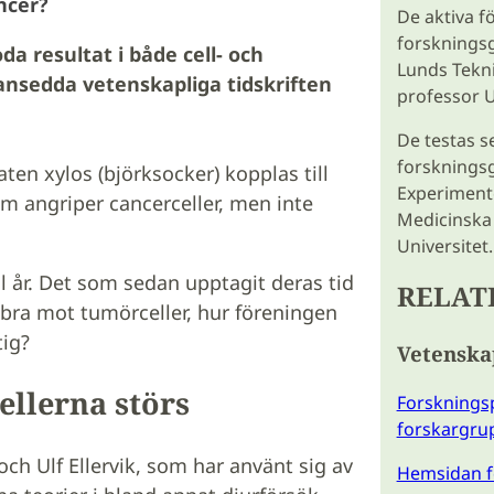
ncer?
De aktiva f
forsknings
da resultat i både cell- och
Lunds Tekni
ansedda vetenskapliga tidskriften
professor Ul
De testas s
forskningsg
ten xylos (björksocker) kopplas till
Experimente
om angriper cancerceller, men inte
Medicinska 
Universitet.
al år. Det som sedan upptagit deras tid
RELAT
å bra mot tumörceller, hur föreningen
tig?
Vetenska
ellerna störs
Forskningsp
forskargru
och Ulf Ellervik, som har använt sig av
Hemsidan fö