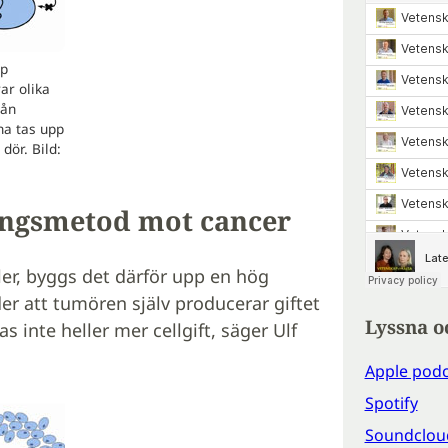
pp
ar olika
rån
na tas upp
dör. Bild:
lingsmetod mot cancer
ler, byggs det därför upp en hög
der att tumören själv producerar giftet
Lyssna o
inte heller mer cellgift, säger Ulf
Apple podc
Spotify
Soundclou