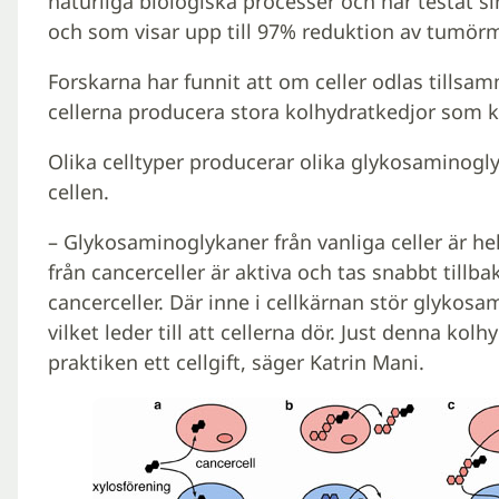
naturliga biologiska processer och har testat si
och som visar upp till 97% reduktion av tumö
Forskarna har funnit att om celler odlas tillsa
cellerna producera stora kolhydratkedjor som k
Olika celltyper producerar olika glykosaminogl
cellen.
– Glykosaminoglykaner från vanliga celler är h
från cancerceller är aktiva och tas snabbt tillba
cancerceller. Där inne i cellkärnan stör glyko
vilket leder till att cellerna dör. Just denna kolh
praktiken ett cellgift, säger Katrin Mani.