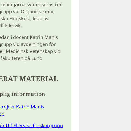
öreningarna syntetiseras i en
grupp vid Organisk kemi,
ska Högskola, ledd av
f Ellervik.
edan i docent Katrin Manis
rupp vid avdelningen för
ll Medicinsk Vetenskap vid
fakulteten på Lund
ERAT MATERIAL
plig information
rojekt Katrin Manis
pp
r Ulf Ellerviks forskargrupp