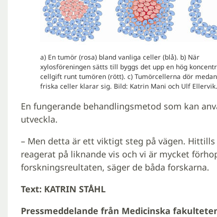
a) En tumör (rosa) bland vanliga celler (blå). b) När
xylosföreningen sätts till byggs det upp en hög koncentr
cellgift runt tumören (rött). c) Tumörcellerna dör medan
friska celler klarar sig. Bild: Katrin Mani och Ulf Ellervik
En fungerande behandlingsmetod som kan använd
utveckla.
– Men detta är ett viktigt steg på vägen. Hittills
reagerat på liknande vis och vi är mycket förhop
forskningsreultaten, säger de båda forskarna.
Text: KATRIN STÅHL
Pressmeddelande från Medicinska fakulteten 