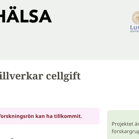
llverkar cellgift
forskningsrön kan ha tillkommit.
Projektet ä
forskargrup