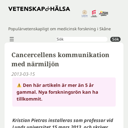
Hoppa
till
innehåll
Populärvetenskapligt om medicinsk forskning i Skåne
Sök
Sök
Cancercellens kommunikation
med närmiljön
2013-03-15
Den här artikeln är mer än 5 år
gammal. Nya forskningsrön kan ha
tillkommit.
Kristian Pietras installeras som professor vid
Lunds universitet 15 mars 2013, och skriver