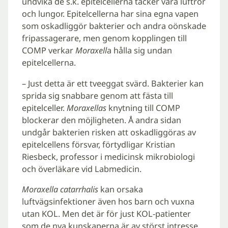
undvika de s.k. epitelcellerna täcker våra luftrör
och lungor. Epitelcellerna har sina egna vapen
som oskadliggör bakterier och andra oönskade
fripassagerare, men genom kopplingen till
COMP verkar
Moraxell
a hålla sig undan
epitelcellerna.
– Just detta är ett tveeggat svärd. Bakterier kan
sprida sig snabbare genom att fästa till
epitelceller.
Moraxellas
knytning till COMP
blockerar den möjligheten. Å andra sidan
undgår bakterien risken att oskadliggöras av
epitelcellens försvar, förtydligar Kristian
Riesbeck, professor i medicinsk mikrobiologi
och överläkare vid Labmedicin.
Moraxella catarrhalis
kan orsaka
luftvägsinfektioner även hos barn och vuxna
utan KOL. Men det är för just KOL-patienter
som de nya kunskaperna är av störst intresse,