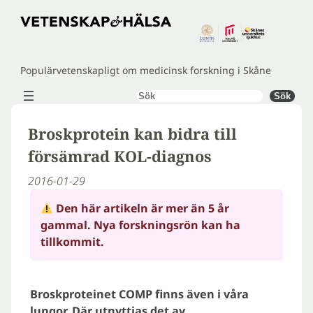
Hoppa
till
innehåll
Populärvetenskapligt om medicinsk forskning i Skåne
Sök
Sök
Broskprotein kan bidra till
försämrad KOL-diagnos
2016-01-29
Den här artikeln är mer än 5 år
gammal. Nya forskningsrön kan ha
tillkommit.
Broskproteinet COMP finns även i våra
lungor. Där utnyttjas det av