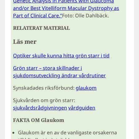
Genetic Analysis in Patients with Glaucoma
and/or Best Vitelliform Macular Dystrophy as
Part of Clinical Care.”
Foto: Olle Dahlbäck.
RELATERAT MATERIAL
Läs mer
Optiker skulle kunna hitta grön starr i tid
Grön starr – stora skillnader i
sjukdomsutveckling ändrar vårdrutiner
Synskadades riksförbund:
glaukom
Sjukvården om grön starr:
sjukvårdsrådgivningen
vårdguiden
FAKTA OM Glaukom
Glaukom är en av de vanligaste orsakerna