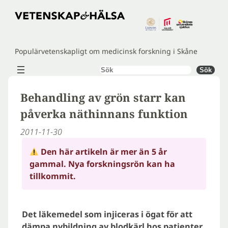
Hoppa
till
innehåll
Populärvetenskapligt om medicinsk forskning i Skåne
Sök
Sök
Behandling av grön starr kan
påverka näthinnans funktion
2011-11-30
Den här artikeln är mer än 5 år
gammal. Nya forskningsrön kan ha
tillkommit.
Det läkemedel som injiceras i ögat för att
dämpa nybildning av blodkärl hos patienter