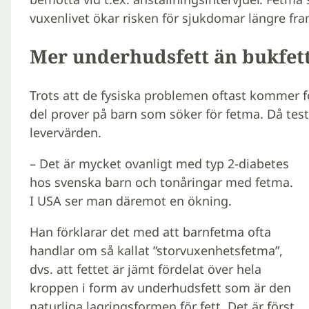
vuxenlivet ökar risken för sjukdomar längre fram
Mer underhudsfett än bukfet
Trots att de fysiska problemen oftast kommer f
del prover på barn som söker för fetma. Då testa
levervärden.
– Det är mycket ovanligt med typ 2-diabetes
hos svenska barn och tonåringar med fetma.
I USA ser man däremot en ökning.
Han förklarar det med att barnfetma ofta
handlar om så kallat ”storvuxenhetsfetma”,
dvs. att fettet är jämt fördelat över hela
kroppen i form av underhudsfett som är den
naturliga lagringsformen för fett. Det är först