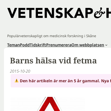
Hoppa
till
innehåll
Populärvetenskapligt om medicinsk forskning i Skåne
Teman
Podd
Tidskrift
Prenumerera
Om webbplatsen
Barns hälsa vid fetma
2015-10-20
Den här artikeln är mer än 5 år gammal. Nya 