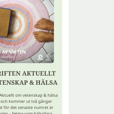
RIFTEN AKTUELLT
TENSKAP & HÄLSA
 Aktuellt om vetenskap & hälsa
k och kommer ut två gånger
at för det senaste numret är
ikten – fetma som hälsofara.