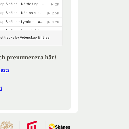
ch prenumerera här!
asts
d