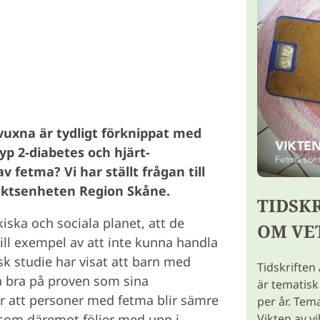
uxna är tydligt förknippat med
typ 2-diabetes och hjärt-
fetma? Vi har ställt frågan till
viktsenheten Region Skåne.
TIDSK
iska och sociala planet, att de
OM VE
ll exempel av att inte kunna handla
 studie har visat att barn med
Tidskriften
ka bra på proven som sina
är tematis
ar att personer med fetma blir sämre
per år. Tem
Vikten av v
a som däremot följer med upp i