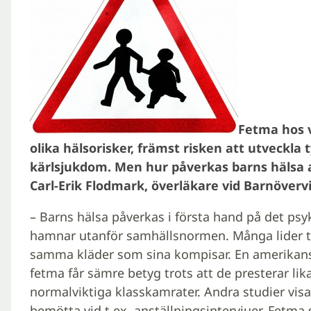
Fetma hos v
olika hälsorisker, främst risken att utveckla 
kärlsjukdom. Men hur påverkas barns hälsa av 
Carl-Erik Flodmark, överläkare vid Barnöver
– Barns hälsa påverkas i första hand på det psyk
hamnar utanför samhällsnormen. Många lider ti
samma kläder som sina kompisar. En amerikansk
fetma får sämre betyg trots att de presterar li
normalviktiga klasskamrater. Andra studier vis
bemötta vid t.ex. anställningsintervjuer. Fetm