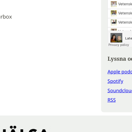
urbox
Lyssna o
Apple podc
Spotify
Soundclou
RSS