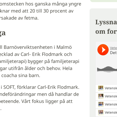
sjukdomstecken hos ganska många yngre
knar med att 20 till 30 procent av
rsakade av fetma.
Lyssna
om for
ga
l Barnöverviktsenheten i Malmö
cklad av Carl- Erik Flodmark och
miljeterapi) bygger på familjeterapi
gar utifrån ålder och behov. Hela
t coacha sina barn.
i SOFT, förklarar Carl-Erik Flodmark.
ndeförändringar men då handlar de
 beteende. Vårt fokus ligger på att
.