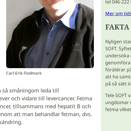
tel 046-222
Mer om tid
FAKTA
Nyligen star
SOFT. Syfte
undersöka o
genomföra 
föräldrar på
Carl-Erik Flodmark
att ha samt
på så sätt ö
n så småningom leda till
Tele-SOFT v
er och vidare till levercancer. Fetma
ungdomar m
cancer, tillsammans med hepatit B och
fetma vilke
enom att man behandlar fetman, dvs.
lsändring.