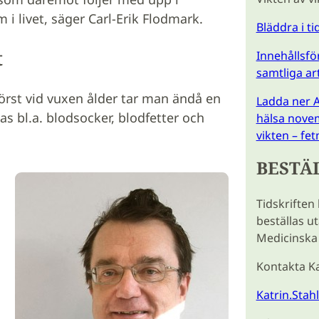
 i livet, säger Carl-Erik Flodmark.
Bläddra i t
t
Innehållsför
samtliga ar
örst vid vuxen ålder tar man ändå en
Ladda ner A
s bl.a. blodsocker, blodfetter och
hälsa novem
vikten – fe
BESTÄ
Tidskriften
beställas u
Medicinska 
Kontakta Ka
Katrin.Stah