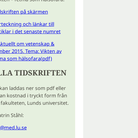
idskriften på skärmen
teckning och länkar till
tiklar i det senaste numret
ktuellt om vetenskap &
ber 2015. Tema: Vikten av
tma som hälsofara(pdf)
LLA TIDSKRIFTEN
 kan laddas ner som pdf eller
tan kostnad i tryckt form från
fakulteten, Lunds universitet.
trin Ståhl:
l@med.lu.se