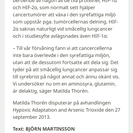
beroende av någon av de två proteiner, HIF-1α
och HIF-2α, som normalt sett hjälper
cancertumörer att växa i den syrefattiga miljö
som uppstår pga. tumörcellernas delning. HIF-
2α saknas naturligt vid småcellig lungcancer
och i studiesyfte avlägsnades även HIF-1α:
– Till vår förvåning fann vi att cancercellerna
inte bara överlevde i den syrefattiga miljön,
utan att de dessutom fortsatte att dela sig. Det
tyder på att småcellig lungcancer anpassar sig
till syrebrist på något annat och ännu okänt vis.
Vi undersöker nu om en aminosyra, glutamin,
är delaktig, säger Matilda Thorén.
Matilda Thorén disputerar på avhandlingen
Hypoxic Adaptation and Arsenic Trioxide den 27
september 2013.
Text: BJÖRN MARTINSSON