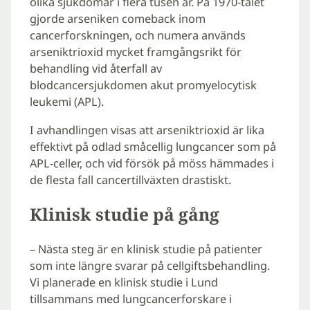
olika sjukdomar i flera tusen år. På 1970-talet
gjorde arseniken comeback inom
cancerforskningen, och numera används
arseniktrioxid mycket framgångsrikt för
behandling vid återfall av
blodcancersjukdomen akut promyelocytisk
leukemi (APL).
I avhandlingen visas att arseniktrioxid är lika
effektivt på odlad småcellig lungcancer som på
APL-celler, och vid försök på möss hämmades i
de flesta fall cancertillväxten drastiskt.
Klinisk studie på gång
– Nästa steg är en klinisk studie på patienter
som inte längre svarar på cellgiftsbehandling.
Vi planerade en klinisk studie i Lund
tillsammans med lungcancerforskare i