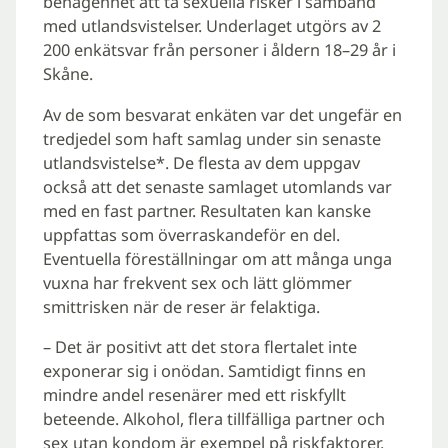
benägenhet att ta sexuella risker i samband
med utlandsvistelser. Underlaget utgörs av 2
200 enkätsvar från personer i åldern 18–29 år i
Skåne.
Av de som besvarat enkäten var det ungefär en
tredjedel som haft samlag under sin senaste
utlandsvistelse*. De flesta av dem uppgav
också att det senaste samlaget utomlands var
med en fast partner. Resultaten kan kanske
uppfattas som överraskandeför en del.
Eventuella föreställningar om att många unga
vuxna har frekvent sex och lätt glömmer
smittrisken när de reser är felaktiga.
– Det är positivt att det stora flertalet inte
exponerar sig i onödan. Samtidigt finns en
mindre andel resenärer med ett riskfyllt
beteende. Alkohol, flera tillfälliga partner och
sex utan kondom är exempel på riskfaktorer.