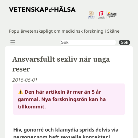
Hoppa
till
innehåll
Populärvetenskapligt om medicinsk forskning i Skåne
Sök
Sök
Ansvarsfullt sexliv när unga
reser
2016-06-01
Den här artikeln är mer än 5 år
gammal. Nya forskningsrön kan ha
tillkommit.
Hiv, gonorré och klamydia sprids delvis via
personer som haft sexuella kontakter i