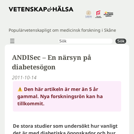
Hoppa
till
innehåll
Populärvetenskapligt om medicinsk forskning i Skåne
Sök
Sök
ANDISec – En närsyn på
diabetesögon
2011-10-14
Den här artikeln är mer än 5 år
gammal. Nya forskningsrön kan ha
tillkommit.
De stora studier som undersökt hur vanligt
det är med diabetiska ögonskador och hur