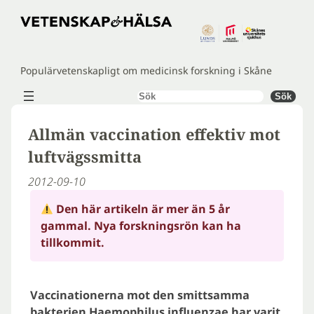
Hoppa
till
innehåll
Populärvetenskapligt om medicinsk forskning i Skåne
Sök
Sök
Allmän vaccination effektiv mot
luftvägssmitta
2012-09-10
Den här artikeln är mer än 5 år
gammal. Nya forskningsrön kan ha
tillkommit.
Vaccinationerna mot den smittsamma
bakterien Haemophilus influenzae har varit