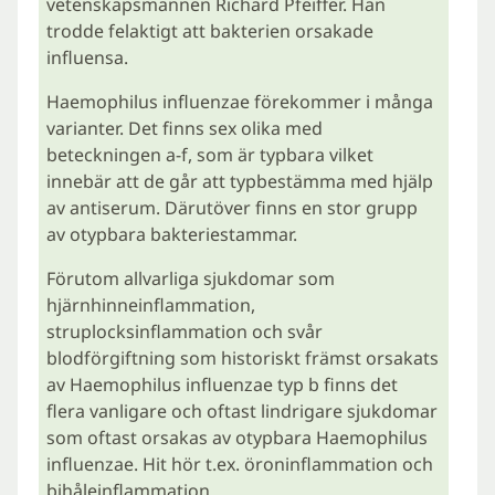
vetenskapsmannen Richard Pfeiffer. Han
trodde felaktigt att bakterien orsakade
influensa.
Haemophilus influenzae förekommer i många
varianter. Det finns sex olika med
beteckningen a-f, som är typbara vilket
innebär att de går att typbestämma med hjälp
av antiserum. Därutöver finns en stor grupp
av otypbara bakteriestammar.
Förutom allvarliga sjukdomar som
hjärnhinneinflammation,
struplocksinflammation och svår
blodförgiftning som historiskt främst orsakats
av Haemophilus influenzae typ b finns det
flera vanligare och oftast lindrigare sjukdomar
som oftast orsakas av otypbara Haemophilus
influenzae. Hit hör t.ex. öroninflammation och
bihåleinflammation.