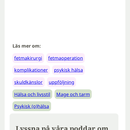
Läs mer om:
fetmakirurgi
fetmaoperation
komplikationer
psykisk hälsa
skuldkänslor
uppföljning
Hälsa och livsstil
Mage och tarm
Psykisk (o)hälsa
Lyssna på våra poddar om