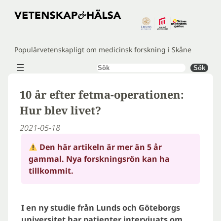
Hoppa
till
innehåll
Populärvetenskapligt om medicinsk forskning i Skåne
Sök
Sök
10 år efter fetma-operationen:
Hur blev livet?
2021-05-18
Den här artikeln är mer än 5 år
gammal. Nya forskningsrön kan ha
tillkommit.
I en ny studie från Lunds och Göteborgs
universitet har patienter intervjuats om