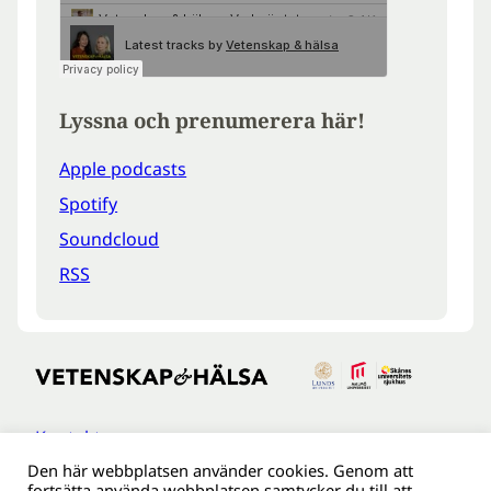
Lyssna och prenumerera här!
Apple podcasts
Spotify
Soundcloud
RSS
Kontakt
Den här webbplatsen använder cookies. Genom att
Tillgänglighetsredogöreldse
fortsätta använda webbplatsen samtycker du till att