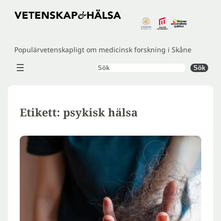
Hoppa
till
innehåll
Populärvetenskapligt om medicinsk forskning i Skåne
Sök
Sök
Etikett:
psykisk hälsa