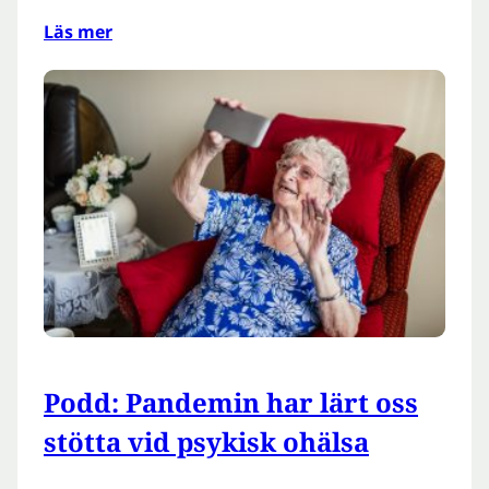
Läs mer
Podd: Pandemin har lärt oss
stötta vid psykisk ohälsa