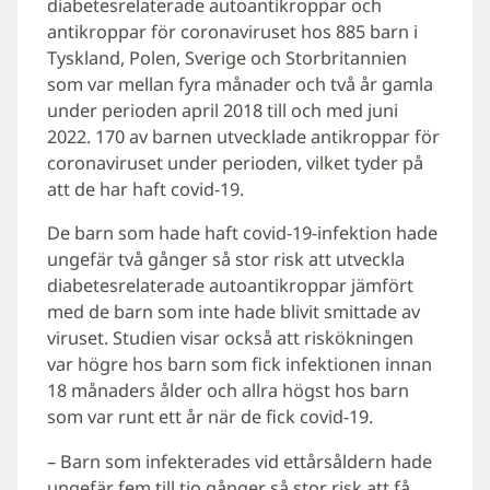
diabetesrelaterade autoantikroppar och
antikroppar för coronaviruset hos 885 barn i
Tyskland, Polen, Sverige och Storbritannien
som var mellan fyra månader och två år gamla
under perioden april 2018 till och med juni
2022. 170 av barnen utvecklade antikroppar för
coronaviruset under perioden, vilket tyder på
att de har haft covid-19.
De barn som hade haft covid-19-infektion hade
ungefär två gånger så stor risk att utveckla
diabetesrelaterade autoantikroppar jämfört
med de barn som inte hade blivit smittade av
viruset. Studien visar också att riskökningen
var högre hos barn som fick infektionen innan
18 månaders ålder och allra högst hos barn
som var runt ett år när de fick covid-19.
– Barn som infekterades vid ettårsåldern hade
ungefär fem till tio gånger så stor risk att få