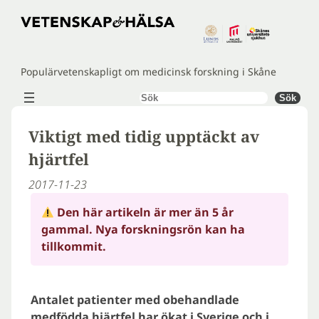
Hoppa
till
innehåll
Populärvetenskapligt om medicinsk forskning i Skåne
Sök
Sök
Viktigt med tidig upptäckt av
hjärtfel
2017-11-23
Den här artikeln är mer än 5 år
gammal. Nya forskningsrön kan ha
tillkommit.
Antalet patienter med obehandlade
medfödda hjärtfel har ökat i Sverige och i