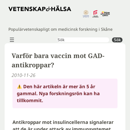
Hoppa
till
innehåll
Populärvetenskapligt om medicinsk forskning i Skåne
Sök
Sök
Varför bara vaccin mot GAD-
antikroppar?
2010-11-26
Den här artikeln är mer än 5 år
gammal. Nya forskningsrön kan ha
tillkommit.
Antikroppar mot insulincellerna signalerar
att de är under attack av immunsystemet