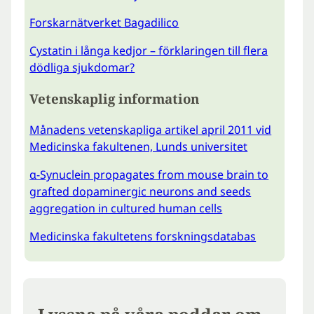
Forskarnätverket Bagadilico
Cystatin i långa kedjor – förklaringen till flera
dödliga sjukdomar?
Vetenskaplig information
Månadens vetenskapliga artikel april 2011 vid
Medicinska fakultenen, Lunds universitet
α-Synuclein propagates from mouse brain to
grafted dopaminergic neurons and seeds
aggregation in cultured human cells
Medicinska fakultetens forskningsdatabas