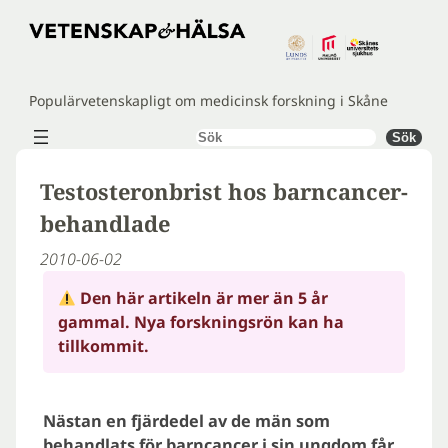
Hoppa
till
innehåll
Populärvetenskapligt om medicinsk forskning i Skåne
Sök
Sök
Testosteronbrist hos barncancer-
behandlade
2010-06-02
Den här artikeln är mer än 5 år
gammal. Nya forskningsrön kan ha
tillkommit.
Nästan en fjärdedel av de män som
behandlats för barncancer i sin ungdom får