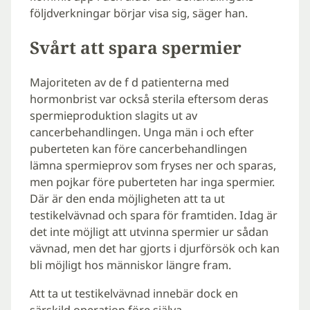
följdverkningar börjar visa sig, säger han.
Svårt att spara spermier
Majoriteten av de f d patienterna med
hormonbrist var också sterila eftersom deras
spermieproduktion slagits ut av
cancerbehandlingen. Unga män i och efter
puberteten kan före cancerbehandlingen
lämna spermieprov som fryses ner och sparas,
men pojkar före puberteten har inga spermier.
Där är den enda möjligheten att ta ut
testikelvävnad och spara för framtiden. Idag är
det inte möjligt att utvinna spermier ur sådan
vävnad, men det har gjorts i djurförsök och kan
bli möjligt hos människor längre fram.
Att ta ut testikelvävnad innebär dock en
särskild operation före själva