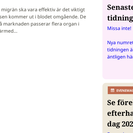
Senast
migrän ska vara effektiv är det viktigt
tidnin
nsen kommer ut i blodet omgående. De
på marknaden passerar flera organ i
Missa inte!
därmed…
Nya numret
tidningen ä
äntligen hä
EVENEMA
Se före
efterh
dag 20