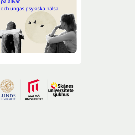
på allvar
 och ungas psykiska hälsa