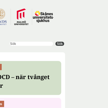
Sök
Sök
OCD – när tvånget
er
26