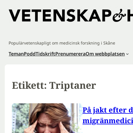
Hoppa
till
innehåll
Populärvetenskapligt om medicinsk forskning i Skåne
Teman
Podd
Tidskrift
Prenumerera
Om webbplatsen
Etikett:
Triptaner
På jakt efter 
migränmedic