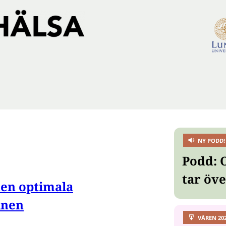
NY PODD!
Podd: 
tar öv
den optimala
inen
VÅREN 20