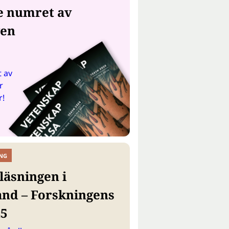
e numret av
gen
 av
r
r!
NG
läsningen i
and – Forskningens
25