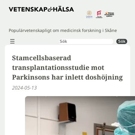
Hoppa
till
innehåll
Populärvetenskapligt om medicinsk forskning i Skåne
Sök
Sök
Stamcellsbaserad
transplantationsstudie mot
Parkinsons har inlett doshöjning
2024-05-13