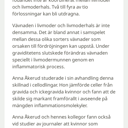
födandet inte är koordinerat mellan livmoder
och livmoderhals. Två till fyra av tio
förlossningar kan bli utdragna.
Vävnaden i livmoder och livmoderhals är inte
densamma. Det är bland annat i samspelet
mellan dessa olika sorters vävnader som
orsaken till fördröjningen kan uppstå. Under
graviditetens slutskede förändras vävnaden
speciellt i livmodermunnen genom en
inflammatorisk process.
Anna Åkerud studerade i sin avhandling denna
skillnad i cellodlingar. Hon jämförde celler från
gravida och ickegravida kvinnor och fann att de
skilde sig markant framförallt i avseende på
mängden inflammationsmolekyler.
Anna Åkerud och hennes kollegor fann också
vid studier av journaler att kvinnor som