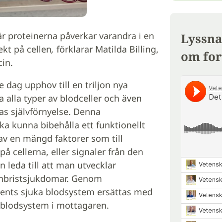
r proteinerna påverkar varandra i en
Lyssna
fekt på cellen
,
förklarar Matilda Billing,
om for
in.
 dag upphov till en triljon nya
a alla typer av blodceller och även
as självförnyelse. Denna
ka kunna bibehålla ett funktionellt
av en mängd faktorer som till
å cellerna, eller signaler från den
 leda till att man utvecklar
nbristsjukdomar. Genom
ients sjuka blodsystem ersättas med
 blodsystem i mottagaren.