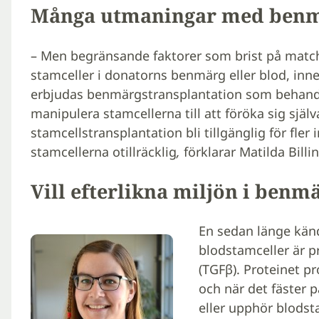
Många utmaningar med benm
– Men begränsande faktorer som brist på match
stamceller i donatorns benmärg eller blod, inn
erbjudas benmärgstransplantation som behandl
manipulera stamcellerna till att föröka sig själ
stamcellstransplantation bli tillgänglig för fle
stamcellerna otillräcklig
,
förklarar Matilda Billin
Vill efterlikna miljön i benm
En sedan länge känd
blodstamceller är p
(TGFβ). Proteinet p
och när det fäster 
eller upphör blodsta