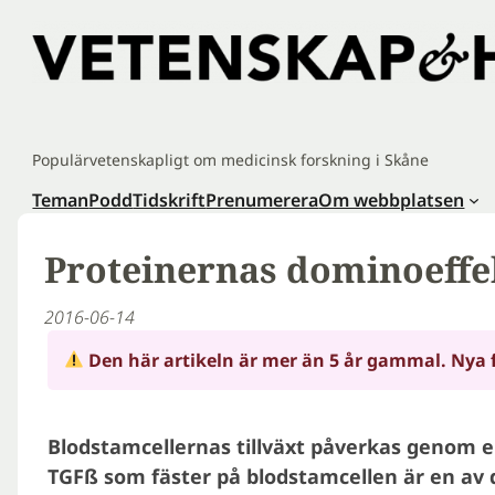
Hoppa
till
innehåll
Populärvetenskapligt om medicinsk forskning i Skåne
Teman
Podd
Tidskrift
Prenumerera
Om webbplatsen
Proteinernas dominoeffe
2016-06-14
Den här artikeln är mer än 5 år gammal. Nya 
Blodstamcellernas tillväxt påverkas genom e
TGFß som fäster på blodstamcellen är en av 