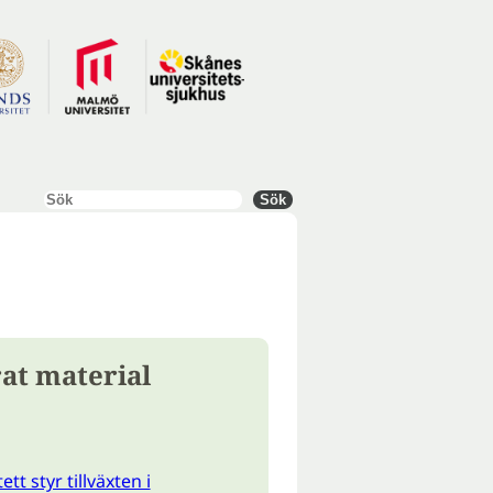
Sök
Sök
at material
tt styr tillväxten i