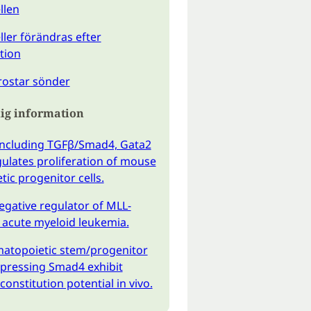
llen
ler förändras efter
tion
rostar sönder
ig information
including TGFβ/Smad4, Gata2
ulates proliferation of mouse
ic progenitor cells.
negative regulator of MLL-
 acute myeloid leukemia.
topoietic stem/progenitor
xpressing Smad4 exhibit
onstitution potential in vivo.