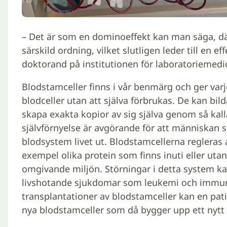
– Det är som en dominoeffekt kan man säga, dä
särskild ordning, vilket slutligen leder till en ef
doktorand på institutionen för laboratoriemedic
Blodstamceller finns i vår benmärg och ger varje
blodceller utan att själva förbrukas. De kan bild
skapa exakta kopior av sig själva genom så kall
självförnyelse är avgörande för att människan s
blodsystem livet ut. Blodstamcellerna regleras 
exempel olika protein som finns inuti eller utanp
omgivande miljön. Störningar i detta system kan
livshotande sjukdomar som leukemi och immu
transplantationer av blodstamceller kan en pat
nya blodstamceller som då bygger upp ett nytt