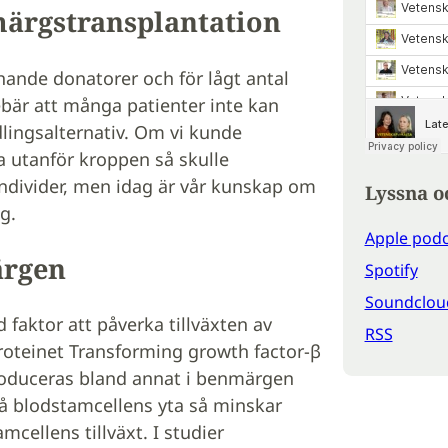
ärgstransplantation
ande donatorer och för lågt antal
ebär att många patienter inte kan
ingsalternativ. Om vi kunde
va utanför kroppen så skulle
r individer, men idag är vår kunskap om
Lyssna o
g.
Apple podc
ärgen
Spotify
Soundclou
 faktor att påverka tillväxten av
RSS
roteinet Transforming growth factor-β
roduceras bland annat i benmärgen
på blodstamcellens yta så minskar
mcellens tillväxt. I studier