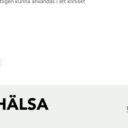
ligen kunna användas i ett kliniskt
r