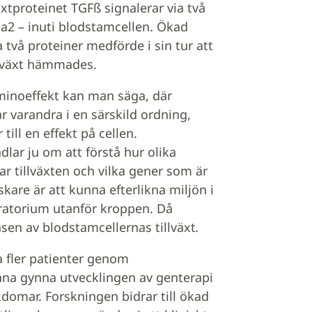
äxtproteinet TGFß signalerar via två
a2 – inuti blodstamcellen. Ökad
 två proteiner medförde i sin tur att
llväxt hämmades.
minoeffekt kan man säga, där
r varandra i en särskild ordning,
 till en effekt på cellen.
lar ju om att förstå hur olika
 tillväxten och vilka gener som är
skare är att kunna efterlikna miljön i
ratorium utanför kroppen. Då
nsen av blodstamcellernas tillväxt
.
a fler patienter genom
nna gynna utvecklingen av genterapi
omar. Forskningen bidrar till ökad