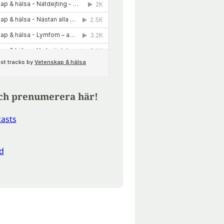
ch prenumerera här!
asts
d