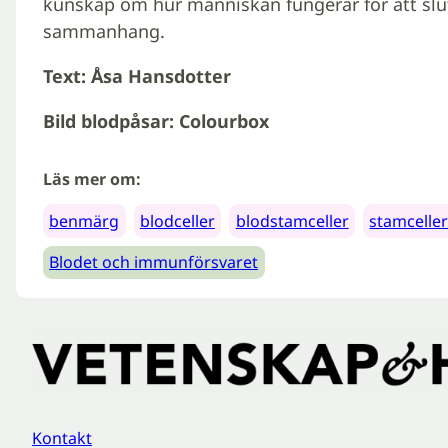
kunskap om hur människan fungerar för att slut
sammanhang.
Text: Åsa Hansdotter
Bild blodpåsar: Colourbox
Läs mer om:
benmärg
blodceller
blodstamceller
stamcelle
Blodet och immunförsvaret
Kontakt