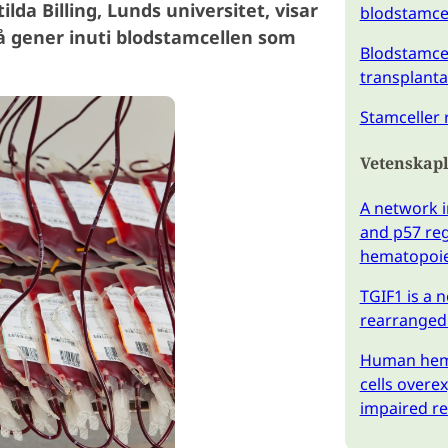
lda Billing, Lunds universitet, visar
blodstamce
å gener inuti blodstamcellen som
Blodstamcel
transplanta
Stamceller 
Vetenskapl
A network 
and p57 reg
hematopoiet
TGIF1 is a 
rearranged
Human hema
cells overe
impaired rec