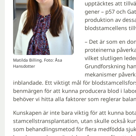
upptäcktes att tillv
gener – p57 och Gat
produktion av dessa
blodstamcellens ti
– Det är som en do
proteinerna påverka
vilket slutligen leder
Matilda Billing. Foto: Åsa
Grundforskning hand
Hansdotter
mekanismer påverkar
inblandade. Ett viktigt mål för blodstamcellsfor
benmärgen för att kunna producera blod i labo
behöver vi hitta alla faktorer som reglerar bala
Kunskapen är inte bara viktig för att kunna bot
stamcellstransplantation, utan skulle också ku
som behandlingsmetod för flera medfödda sjukd