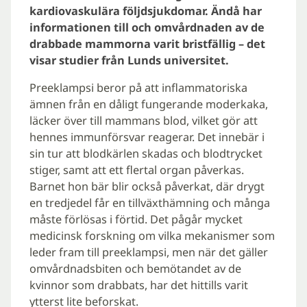
kardiovaskulära följdsjukdomar. Ändå har
informationen till och omvårdnaden av de
drabbade mammorna varit bristfällig – det
visar studier från Lunds universitet.
Preeklampsi beror på att inflammatoriska
ämnen från en dåligt fungerande moderkaka,
läcker över till mammans blod, vilket gör att
hennes immunförsvar reagerar. Det innebär i
sin tur att blodkärlen skadas och blodtrycket
stiger, samt att ett flertal organ påverkas.
Barnet hon bär blir också påverkat, där drygt
en tredjedel får en tillväxthämning och många
måste förlösas i förtid. Det pågår mycket
medicinsk forskning om vilka mekanismer som
leder fram till preeklampsi, men när det gäller
omvårdnadsbiten och bemötandet av de
kvinnor som drabbats, har det hittills varit
ytterst lite beforskat.