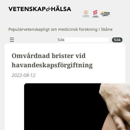
Hoppa
till
innehåll
Populärvetenskapligt om medicinsk forskning i Skåne
Sök
Sök
Omvårdnad brister vid
havandeskapsförgiftning
2022-08-12