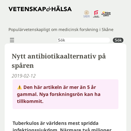
Hoppa
till
innehåll
Populärvetenskapligt om medicinsk forskning i Skåne
Sök
Sök
Nytt antibiotikaalternativ på
spåren
2019-02-12
Den här artikeln är mer än 5 år
gammal. Nya forskningsrön kan ha
tillkommit.
Tuberkulos är världens mest spridda
infektionssjukdom. Närmare två miljoner