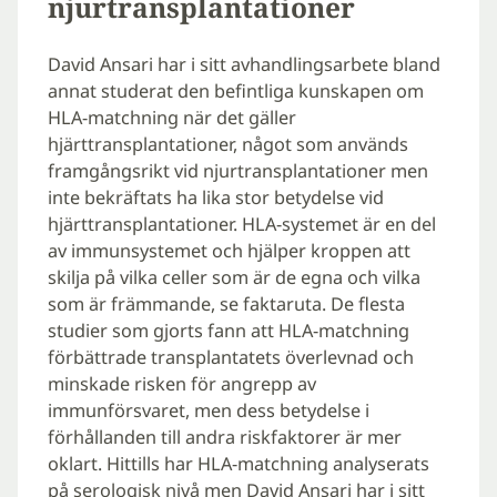
njurtransplantationer
David Ansari har i sitt avhandlingsarbete bland
annat studerat den befintliga kunskapen om
HLA-matchning när det gäller
hjärttransplantationer, något som används
framgångsrikt vid njurtransplantationer men
inte bekräftats ha lika stor betydelse vid
hjärttransplantationer. HLA-systemet är en del
av immunsystemet och hjälper kroppen att
skilja på vilka celler som är de egna och vilka
som är främmande, se faktaruta. De flesta
studier som gjorts fann att HLA-matchning
förbättrade transplantatets överlevnad och
minskade risken för angrepp av
immunförsvaret, men dess betydelse i
förhållanden till andra riskfaktorer är mer
oklart. Hittills har HLA-matchning analyserats
på serologisk nivå men David Ansari har i sitt