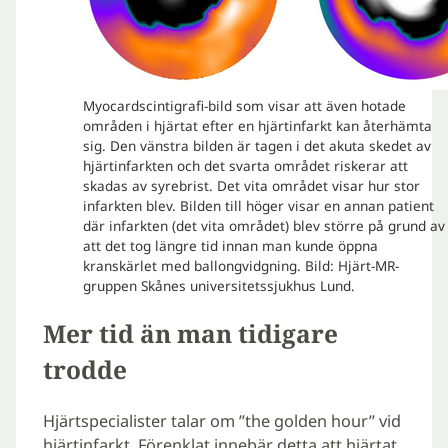
Myocardscintigrafi-bild som visar att även hotade
områden i hjärtat efter en hjärtinfarkt kan återhämta
sig. Den vänstra bilden är tagen i det akuta skedet av
hjärtinfarkten och det svarta området riskerar att
skadas av syrebrist. Det vita området visar hur stor
infarkten blev. Bilden till höger visar en annan patient
där infarkten (det vita området) blev större på grund av
att det tog längre tid innan man kunde öppna
kranskärlet med ballongvidgning. Bild: Hjärt-MR-
gruppen Skånes universitetssjukhus Lund.
Mer tid än man tidigare
trodde
Hjärtspecialister talar om ”the golden hour” vid
hjärtinfarkt. Förenklat innebär detta att hjärtat