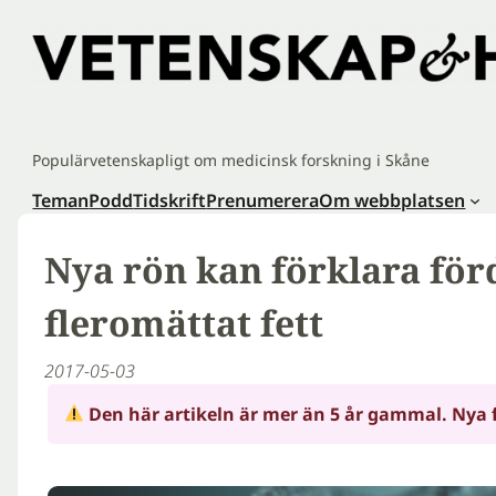
Hoppa
till
innehåll
Populärvetenskapligt om medicinsk forskning i Skåne
Teman
Podd
Tidskrift
Prenumerera
Om webbplatsen
Nya rön kan förklara fö
fleromättat fett
2017-05-03
Den här artikeln är mer än 5 år gammal. Nya 