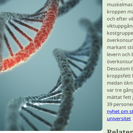
muskelmassa
kroppen mä
och efter v
viktuppgån
kostgruppe
överkonsum
markant stö
levern och 
överkonsumt
Dessutom b
kroppsfett 
medan ökni
var tre gån
mättat fett
39 personer
nyhet om st
universitet
Relater