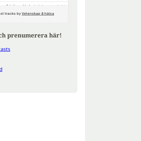
ch prenumerera här!
asts
d