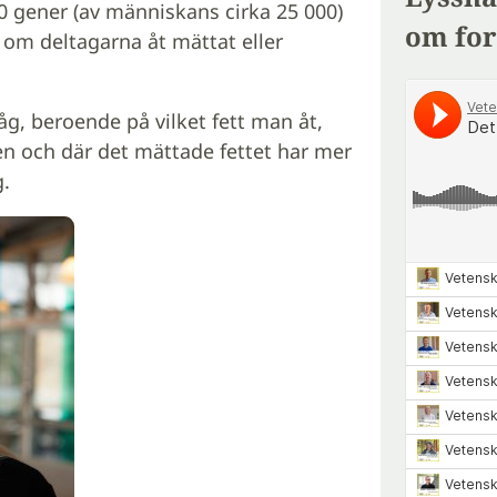
0 gener (av människans cirka 25 000)
om for
om deltagarna åt mättat eller
såg, beroende på vilket fett man åt,
ngen och där det mättade fettet har mer
g.