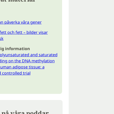
kan påverka våra gener
fett och fett – bilder visar
sk
ig information
polyunsaturated and saturated
ding on the DNA methylation
human adipose tissue: a
controlled trial
 på våra poddar