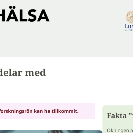
rdelar med
forskningsrön kan ha tillkommit.
Fakta 
Ökningen a