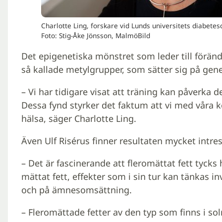
Charlotte Ling, forskare vid Lunds universitets diabete
Foto: Stig-Åke Jönsson, MalmöBild
Det epigenetiska mönstret som leder till föränd
så kallade metylgrupper, som sätter sig på gen
– Vi har tidigare visat att träning kan påverka 
Dessa fynd styrker det faktum att vi med våra ko
hälsa, säger Charlotte Ling.
Även Ulf Risérus finner resultaten mycket intre
– Det är fascinerande att fleromättat fett tycks
mättat fett, effekter som i sin tur kan tänkas i
och på ämnesomsättning.
– Fleromättade fetter av den typ som finns i solr