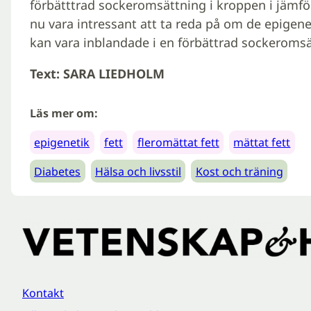
förbätttrad sockeromsättning i kroppen i jämfö
nu vara intressant att ta reda på om de epigenet
kan vara inblandade i en förbättrad sockeromsät
Text: SARA LIEDHOLM
Läs mer om:
epigenetik
fett
fleromättat fett
mättat fett
Diabetes
Hälsa och livsstil
Kost och träning
Kontakt