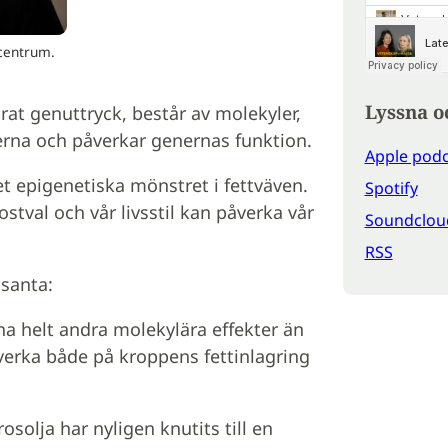
scentrum.
Lyssna o
rat genuttryck, består av molekyler,
erna och påverkar genernas funktion.
Apple podc
det epigenetiska mönstret i fettväven.
Spotify
stval och vår livsstil kan påverka vår
Soundclou
RSS
ssanta:
 ha helt andra molekylära effekter än
nverka både på kroppens fettinlagring
osolja har nyligen knutits till en