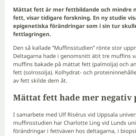
Mättat fett är mer fettbildande och mindre
fett, visar tidigare forskning. En ny studie vi
epigenetiska förändringar som i sin tur skulle
fettlagringen.
Den så kallade ”Muffinsstudien” rönte stor u
Deltagarna hade i genomsnitt ätit tre muffins var
muffins bakade på mättat fett (palmolja) och a
fett (solrosolja). Kolhydrat- och proteininnehålle
av fett skilde dem åt.
Mättat fett hade mer negativ
I samarbete med Ulf Risérus vid Uppsala univer
muffinsstudien har Charlotte Ling vid Lunds uni
förändringar i fettväven hos deltagarna, i biops