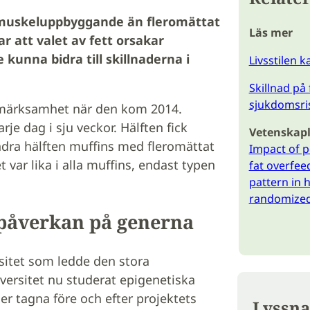
 muskeluppbyggande än fleromättat
Läs mer
sar att valet av fett orsakar
 kunna bidra till skillnaderna i
Livsstilen 
Skillnad på 
sjukdomsri
ppmärksamhet när den kom 2014.
je dag i sju veckor. Hälften fick
Vetenskapl
ndra hälften muffins med fleromättat
Impact of 
t var lika i alla muffins, endast typen
fat overfee
pattern in 
randomized 
 påverkan på generna
sitet som ledde den stora
versitet nu studerat epigenetiska
ier tagna före och efter projektets
Lyssna