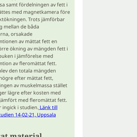
 samt fördelningen av fett i
ttes med magnetkamera före
iktökningen. Trots jämförbar
g mellan de båda
rna, orsakade
tionen av mättat fett en
rre ökning av mängden fett i
buken i jämförelse med
ion av fleromättat fett.
lev den totala mängden
högre efter mättat fett,
ngen av muskelmassa stället
ger lägre efter kosten med
 jämfört med fleromättat fett.
 ingick i studien.
Länk till
udien 14-02-21, Uppsala
at material